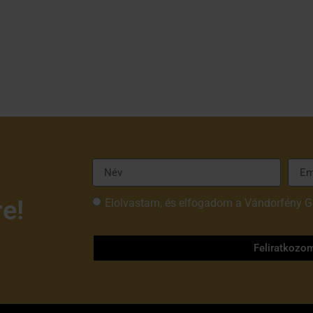
re!
Elolvastam, és elfogadom a Vándorfény G
tájékoztatóját
Feliratkozo