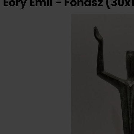
Eőry Emil - Fohász (30x