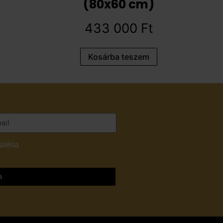
(80x60 cm)
433 000
Ft
Kosárba teszem
aléria
adatvédelmi
m