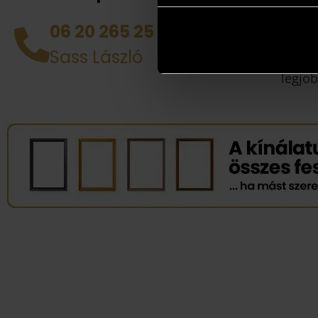
helyén
házhoz
06 20 265 25 49
tud d
Sass László
alkotá
legjob