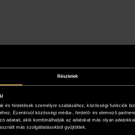
Részletek
intse meg az otthonában!
ál
mak és hirdetések személyre szabásához, közösségi funkciók biz
yiben a műalkotás elnyerte tetszését
hez. Ezenkívül közösségi média-, hirdető- és elemező partner
kezzen, és kollégáink bővebb felvilágosítást
zó adatait, akik kombinálhatják az adatokat más olyan adatokka
! Lehetősége van az otthonában, a végleges
sznált más szolgáltatásokból gyűjtöttek.