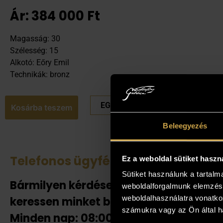
Ár:
384 000
Ft
Magasság: 30
Szélesség: 15
Alkotó: Eőry Emil
Technikák: bronz
EGYEDI ÁRAT KÉREK
Kosárba teszem
Beleegyezés
Telefonos ügyfélszolgálat
Tek
Ez a weboldal sütiket haszn
Sütiket használunk a tartal
Bármilyen kérdése van
Amenn
weboldalforgalmunk elemzésé
jelent
weboldalhasználatra vonatko
keressen minket bizalommal!
adnak
számukra vagy az Ön által ha
Minden nap: 08:00-20:00-ig!