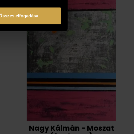
Összes elfogadása
Nagy Kálmán - Moszat