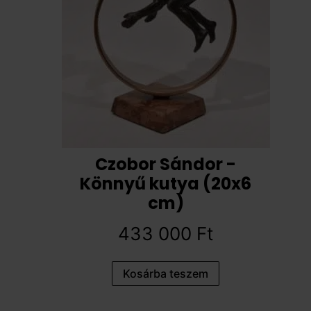
Czobor Sándor -
Könnyű kutya (20x6
cm)
433 000
Ft
Kosárba teszem