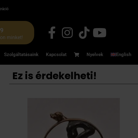
tráció
49
jon minket!
Szolgáltatásaink
Kapcsolat
Nyelvek
English
Ez is érdekelheti!