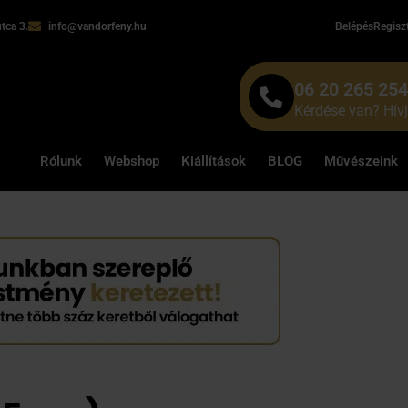
tca 3.
info@vandorfeny.hu
Belépés
Regisz
06 20 265 25
Kérdése van? Hív
Rólunk
Webshop
Kiállítások
BLOG
Művészeink