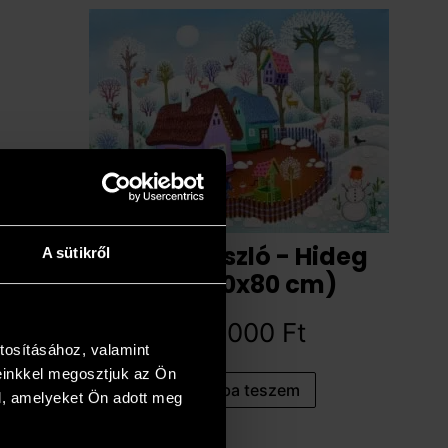
Koday László - Hideg
A sütikről
van (60x80 cm)
593 000
Ft
tosításához, valamint
einkkel megosztjuk az Ön
Kosárba teszem
l, amelyeket Ön adott meg