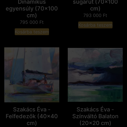
Dinamikus
sugárút (70x100
egyensúly (70x100
cm)
cm)
793 000
Ft
795 000
Ft
Kosárba teszem
Kosárba teszem
Szakács Éva -
Szakács Éva -
Felfedezők (40x40
Színváltó Balaton
cm)
(20x20 cm)