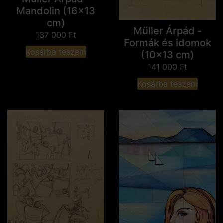
Mandolin (16x13
cm)
Müller Árpád -
137 000
Ft
Formák és idomok
Kosárba teszem
(10x13 cm)
141 000
Ft
Kosárba teszem