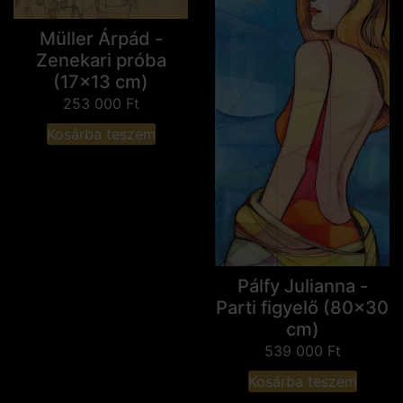
Müller Árpád -
Zenekari próba
(17x13 cm)
253 000
Ft
Kosárba teszem
Pálfy Julianna -
Parti figyelő (80x30
cm)
539 000
Ft
Kosárba teszem