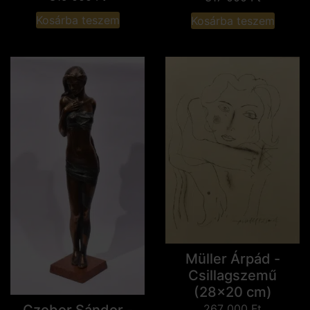
Kosárba teszem
Kosárba teszem
Müller Árpád -
Csillagszemű
(28x20 cm)
Czobor Sándor -
267 000
Ft