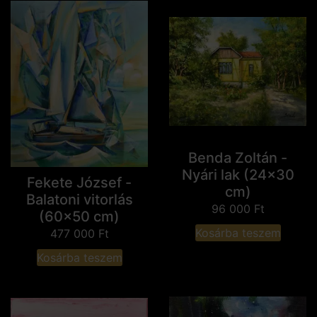
Benda Zoltán -
Nyári lak (24x30
Fekete József -
cm)
Balatoni vitorlás
96 000
Ft
(60x50 cm)
Kosárba teszem
477 000
Ft
Kosárba teszem