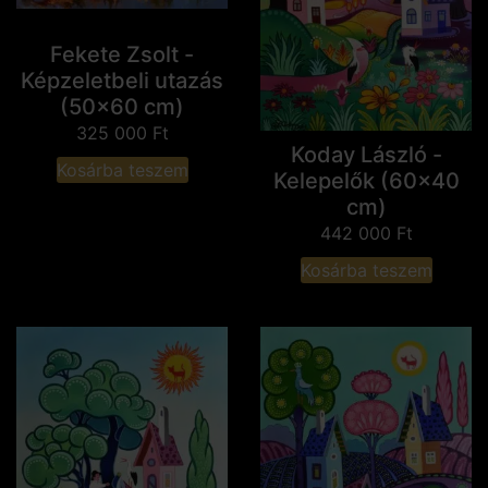
Fekete Zsolt -
Képzeletbeli utazás
(50x60 cm)
325 000
Ft
Koday László -
Kosárba teszem
Kelepelők (60x40
cm)
442 000
Ft
Kosárba teszem