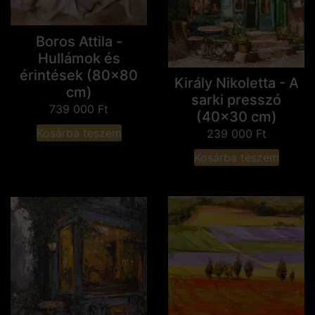
Boros Attila -
Hullámok és
érintések (80x80
Király Nikoletta - A
cm)
sarki presszó
739 000
Ft
(40x30 cm)
Kosárba teszem
239 000
Ft
Kosárba teszem