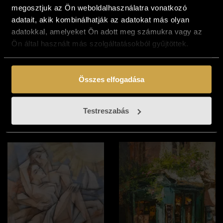
megosztjuk az Ön weboldalhasználatra vonatkozó
adatait, akik kombinálhatják az adatokat más olyan
adatokkal, amelyeket Ön adott meg számukra vagy az
Ön által használt más szolgáltatásokból gyűjtöttek.
Boros Attila -
Ludvig Dániel -
Álmoskönyv (40x50
Nyári nosztalgia
Összes elfogadása
cm)
(70x70 cm)
481 000
Ft
537 000
Ft
Testreszabás
Kosárba teszem
Kosárba teszem