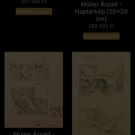
297 000
Ft
Müller Árpád -
Naptárkép (28x20
Kosárba teszem
cm)
288 000
Ft
Kosárba teszem
Müller Árpád -