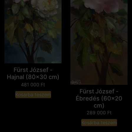
Fürst József -
Hajnal (80x30 cm)
481 000
Ft
Fürst József -
Kosárba teszem
Ébredés (60x20
cm)
289 000
Ft
Kosárba teszem