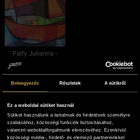
Pálfy Julianna -
Színes, széles
vásznak (80x30
cm)
Beleegyezés
Részletek
A sütikről
535 000
Ft
Kosárba teszem
Ez a weboldal sütiket használ
Sütiket használunk a tartalmak és hirdetések személyre
szabásához, közösségi funkciók biztosításához,
valamint weboldalforgalmunk elemzéséhez. Ezenkívül
közösségi média-, hirdető- és elemező partnereinkkel