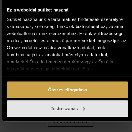
Ez a weboldal sütiket használ
Sütiket használunk a tartalmak és hirdetések személyre
szabásához, közösségi funkciók biztosításához, valamint
weboldalforgalmunk elemzéséhez. Ezenkívül közösségi
média-, hirdető- és elemező partnereinkkel megosztjuk az
Ön weboldalhasználatra vonatkozó adatait, akik
kombinálhatják az adatokat más olyan adatokkal,
amelyeket Ön adott meg számukra vagy az Ön által
használt más szolgáltatásokból gyűjtöttek.
Neogrády Antal - Az utolsó
kikötő (70x70 cm)
Összes elfogadása
697 000
Ft
Testreszabás
Kosárba teszem