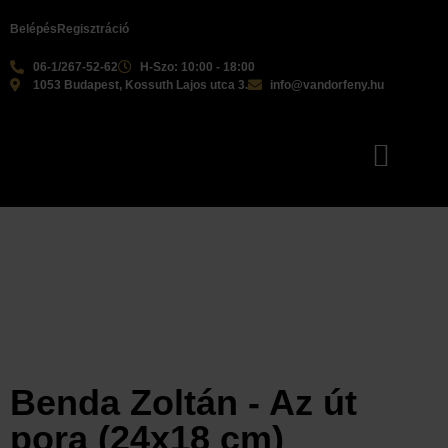
Belépés
Regisztráció
06-1/267-52-62
H-Szo: 10:00 - 18:00
1053 Budapest, Kossuth Lajos utca 3.
info@vandorfeny.hu
Benda Zoltán - Az út
pora (24x18 cm)