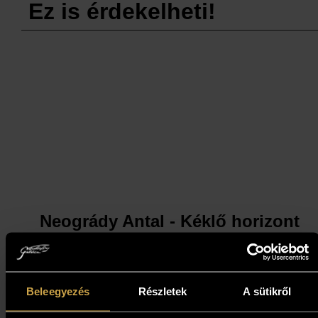
Ez is érdekelheti!
Neogrády Antal - Kéklő horizont
(39x60 cm)
371 000
Ft
Beleegyezés
Részletek
A sütikről
Kosárba teszem