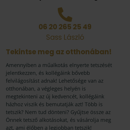
06 20 265 25 49
Sass László
Tekintse meg az otthonában!
Amennyiben a műalkotás elnyerte tetszését
jelentkezzen, és kollégáink bővebb
felvilágosítást adnak! Lehetősége van az
otthonában, a végleges helyén is
megtekinteni az új kedvencét, kollégáink
házhoz viszik és bemutatják azt! Több is
tetszik? Nem tud dönteni? Gyűjtse össze az
Önnek tetsző alkotásokat, és vásárolja meg
azt, ami élőben a legjobban tetszik!