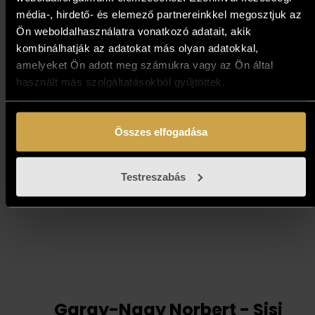
Ludvig Dániel - On the beach
média-, hirdető- és elemező partnereinkkel megosztjuk az
Ön weboldalhasználatra vonatkozó adatait, akik
(30x30 cm)
kombinálhatják az adatokat más olyan adatokkal,
amelyeket Ön adott meg számukra vagy az Ön által
191 000
Ft
használt más szolgáltatásokból gyűjtöttek.
Kosárba teszem
Összes elfogadása
Testreszabás
Garay-Nagy Norbert - Sisi