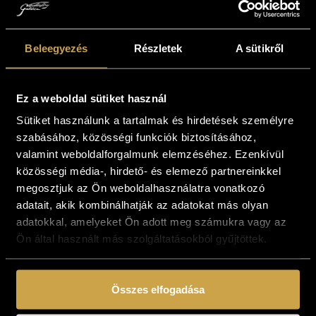
Beleegyezés
Részletek
A sütikről
Ez a weboldal sütiket használ
Sütiket használunk a tartalmak és hirdetések személyre
szabásához, közösségi funkciók biztosításához,
Ludvig Zoltán -
Ludvig Zoltán -
valamint weboldalforgalmunk elemzéséhez. Ezenkívül
Balaton II (20x20
Balaton III (20x20
közösségi média-, hirdető- és elemező partnereinkkel
cm)
cm)
megosztjuk az Ön weboldalhasználatra vonatkozó
adatait, akik kombinálhatják az adatokat más olyan
88 000
Ft
87 000
Ft
adatokkal, amelyeket Ön adott meg számukra vagy az
Kosárba teszem
Kosárba teszem
Ön által használt más szolgáltatásokból gyűjtöttek.
Összes elfogadása