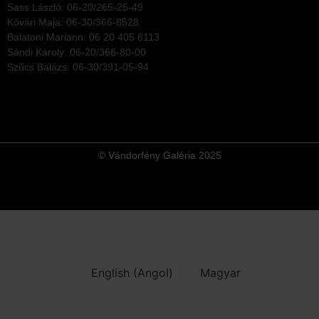
Sass László: 06-20/265-25-49
Kővári Maja: 06-30/366-8528
Balatoni Mariann: 06 20 405 8113
Sándi Károly: 06-20/366-80-00
Szűcs Balázs: 06-30/391-05-94
© Vándorfény Galéria 2025
English
(
Angol
)
Magyar