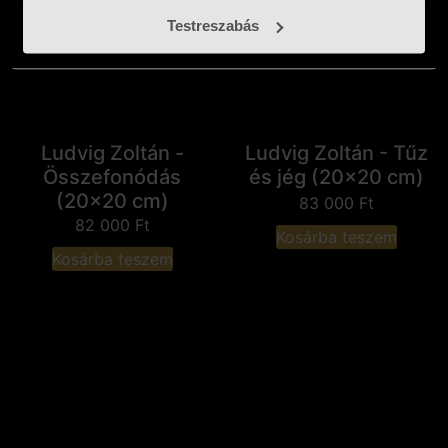
Testreszabás
Ludvig Zoltán -
Ludvig Zoltán - Tűz
Összefonódás
és jég (20x20 cm)
(20x20 cm)
83 000
Ft
82 000
Ft
Kosárba teszem
Kosárba teszem