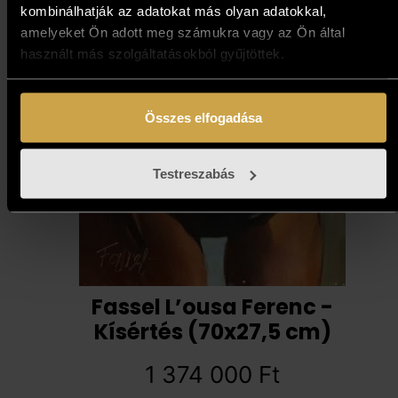
kombinálhatják az adatokat más olyan adatokkal,
amelyeket Ön adott meg számukra vagy az Ön által
használt más szolgáltatásokból gyűjtöttek.
Összes elfogadása
Testreszabás
Fassel L’ousa Ferenc -
Kísértés (70x27,5 cm)
1 374 000
Ft