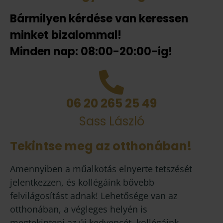
Bármilyen kérdése van keressen
minket bizalommal!
Minden nap: 08:00-20:00-ig!
06 20 265 25 49
Sass László
Tekintse meg az otthonában!
Amennyiben a műalkotás elnyerte tetszését
jelentkezzen, és kollégáink bővebb
felvilágosítást adnak! Lehetősége van az
otthonában, a végleges helyén is
megtekinteni az új kedvencét, kollégáink