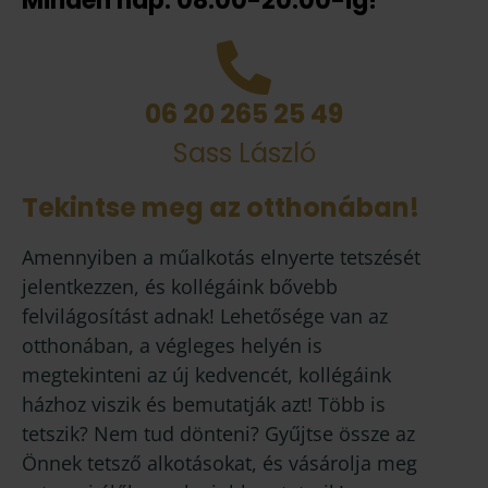
Minden nap: 08:00-20:00-ig!
06 20 265 25 49
Sass László
Tekintse meg az otthonában!
Amennyiben a műalkotás elnyerte tetszését
jelentkezzen, és kollégáink bővebb
felvilágosítást adnak! Lehetősége van az
otthonában, a végleges helyén is
megtekinteni az új kedvencét, kollégáink
házhoz viszik és bemutatják azt! Több is
tetszik? Nem tud dönteni? Gyűjtse össze az
Önnek tetsző alkotásokat, és vásárolja meg