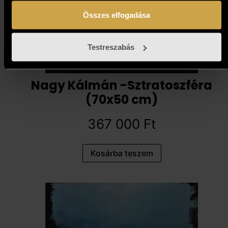
Összes elfogadása
Testreszabás
Nagy Kálmán -Sztratoszféra
(70x50 cm)
367 000
Ft
Kosárba teszem