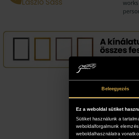
László Sass
works 
perso
Beleegyezés
Ez a weboldal sütiket haszn
Sütiket használunk a tartal
weboldalforgalmunk elemzésé
weboldalhasználatra vonatko