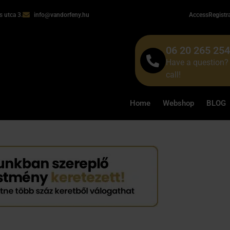
 utca 3.
info@vandorfeny.hu
Access
Registr
06 20 265 25
Have a question? 
call!
Home
Webshop
BLOG