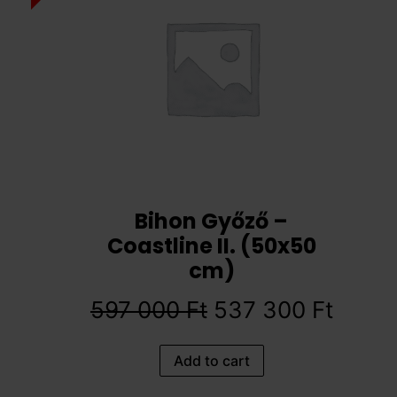
Bihon Győző –
Coastline II. (50x50
cm)
597 000
Ft
537 300
Ft
Add to cart