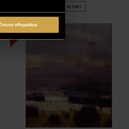
Add to cart
Összes elfogadása
10%