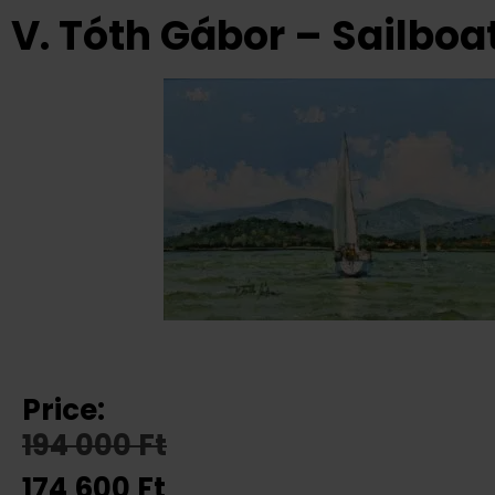
V. Tóth Gábor – Sailbo
Price:
194 000
Ft
174 600
Ft