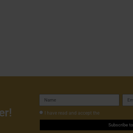
er!
I have read and accept the
Privacy Policy 
Subscribe t