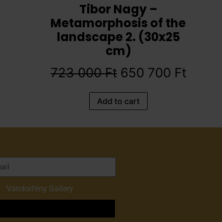
Tibor Nagy –
Metamorphosis of the
landscape 2. (30x25
cm)
723 000
Ft
650 700
Ft
Add to cart
of
Vándorfény Gallery
o