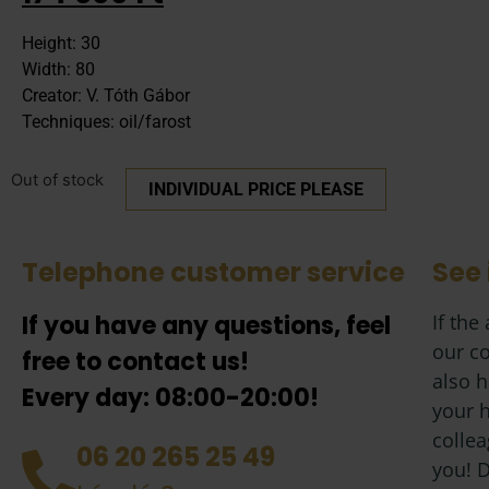
Height: 30
Width: 80
Creator: V. Tóth Gábor
Techniques: oil/farost
Out of stock
INDIVIDUAL PRICE PLEASE
Telephone customer service
See 
If you have any questions, feel
If the
our co
free to contact us!
also h
Every day: 08:00-20:00!
your 
collea
06 20 265 25 49
you! D