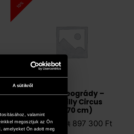
10%
A sütikről
Antal Neogrády –
Piccadilly Circus
(70x70 cm)
tosításához, valamint
997 000
Ft
897 300
Ft
einkkel megosztjuk az Ön
l, amelyeket Ön adott meg