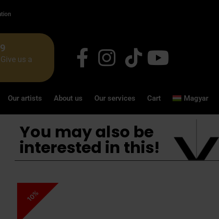
ation
49
Give us a
Our artists
About us
Our services
Cart
Magyar
You may also be
interested in this!
10%