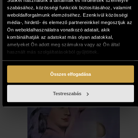
Sütiket használunk a tartalmak és hirdetések személyre
(40x60 cm)
szabásához, közösségi funkciók biztosításához, valamint
weboldalforgalmunk elemzéséhez. Ezenkívül közösségi
559 000
Ft
média-, hirdető- és elemező partnereinkkel megosztjuk az
Ön weboldalhasználatra vonatkozó adatait, akik
Kosárba teszem
kombinálhatják az adatokat más olyan adatokkal,
amelyeket Ön adott meg számukra vagy az Ön által
használt más szolgáltatásokból gyűjtöttek.
Összes elfogadása
Testreszabás