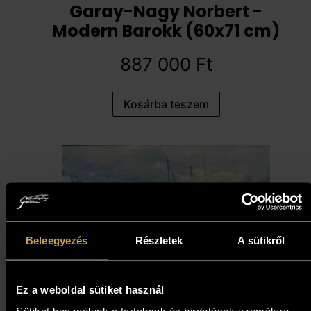
Garay-Nagy Norbert -
Modern Barokk (60x71 cm)
887 000
Ft
Kosárba teszem
Beleegyezés
Részletek
A sütikről
Ez a weboldal sütiket használ
Papp Gábor - Pihenő vitorlák