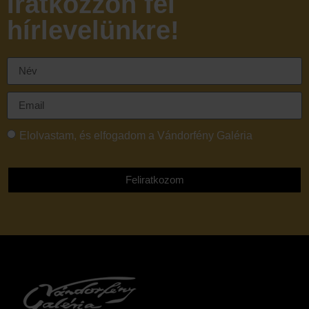
Iratkozzon fel
hírlevelünkre!
Elolvastam, és elfogadom a Vándorfény Galéria
adatvédelmi tájékoztatóját
Feliratkozom