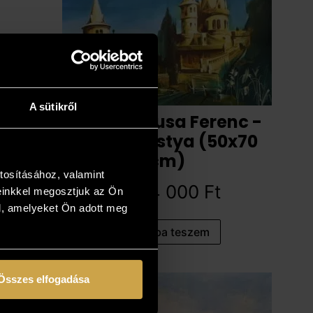
A sütikről
Fassel L’ousa Ferenc -
Halászbástya (50x70
cm)
tosításához, valamint
1 524 000
Ft
einkkel megosztjuk az Ön
l, amelyeket Ön adott meg
Kosárba teszem
Összes elfogadása