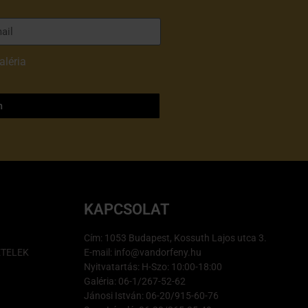
aléria
adatvédelmi
m
KAPCSOLAT
Cím: 1053 Budapest, Kossuth Lajos utca 3.
ÉTELEK
E-mail: info@vandorfeny.hu
Nyitvatartás: H-Szo: 10:00-18:00
Galéria: 06-1/267-52-62
Jánosi István: 06-20/915-60-76