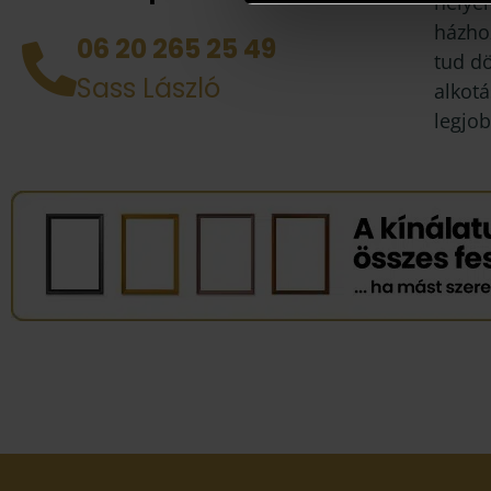
helyén
házhoz
06 20 265 25 49
tud d
Sass László
alkotá
legjob