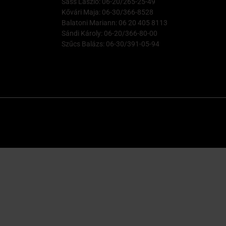
Sass László: 06-20/265-25-49
Kővári Maja: 06-30/366-8528
Balatoni Mariann: 06 20 405 8113
Sándi Károly: 06-20/366-80-00
Szűcs Balázs: 06-30/391-05-94