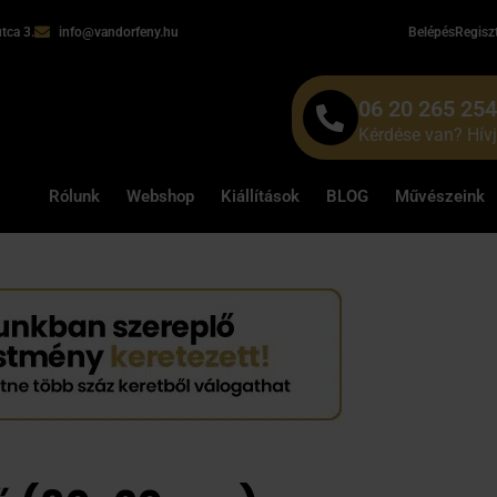
tca 3.
info@vandorfeny.hu
Belépés
Regisz
06 20 265 25
Kérdése van? Hív
Rólunk
Webshop
Kiállítások
BLOG
Művészeink