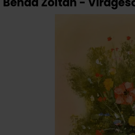
Benda Zoltán - Viráges