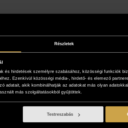
Részletek
ál
mak és hirdetések személyre szabásához, közösségi funkciók biz
hez. Ezenkívül közösségi média-, hirdető- és elemező partner
zó adatait, akik kombinálhatják az adatokat más olyan adatokka
intse meg az otthonában!
sznált más szolgáltatásokból gyűjtöttek.
yiben a műalkotás elnyerte tetszését
kezzen, és kollégáink bővebb felvilágosítást
Testreszabás
! Lehetősége van az otthonában, a végleges