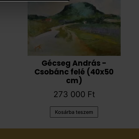
Gécseg András -
Csobánc felé (40x50
cm)
273 000
Ft
Kosárba teszem