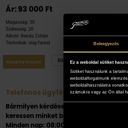
Ár:
93 000
Ft
Magasság: 30
Szélesség: 20
Alkotó: Benda Zoltán
Technikák: olaj/farost
Beleegyezés
EGYEDI ÁRAT KÉREK
Kosárba teszem
Ez a weboldal sütiket haszn
Sütiket használunk a tartal
weboldalforgalmunk elemzésé
weboldalhasználatra vonatko
Telefonos ügyfélszolgálat
Tek
számukra vagy az Ön által ha
Bármilyen kérdése van
Amenn
jelent
keressen minket bizalommal!
adnak
Minden nap: 08:00-20:00-ig!