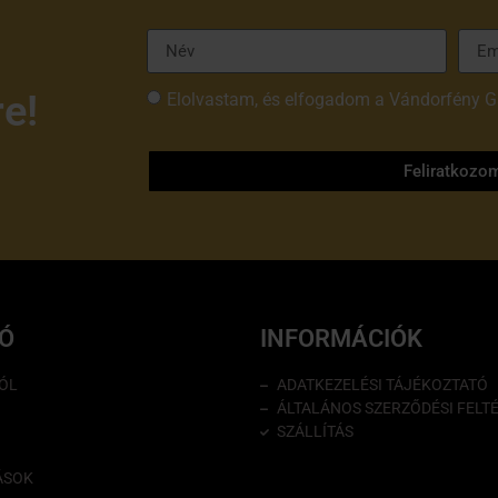
re!
Elolvastam, és elfogadom a Vándorfény G
tájékoztatóját
Feliratkozo
IÓ
INFORMÁCIÓK
ÓL
ADATKEZELÉSI TÁJÉKOZTATÓ
ÁLTALÁNOS SZERZŐDÉSI FELT
SZÁLLÍTÁS
ÁSOK