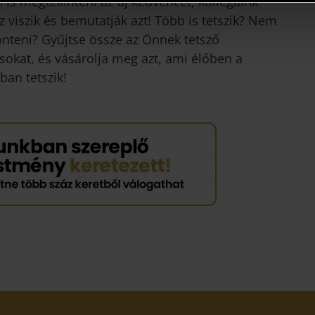
 is megtekinteni az új kedvencét, kollégáink
 viszik és bemutatják azt! Több is tetszik? Nem
önteni? Gyűjtse össze az Önnek tetsző
sokat, és vásárolja meg azt, ami élőben a
ban tetszik!