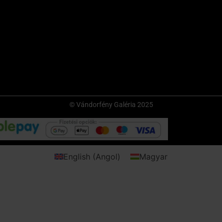
© Vándorfény Galéria 2025
English
(
Angol
)
Magyar