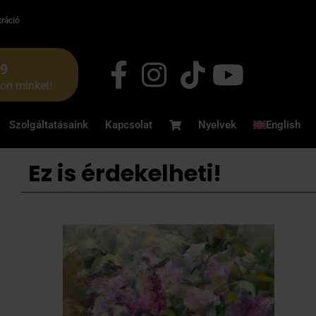
tráció
49
jon minket!
Szolgáltatásaink
Kapcsolat
Nyelvek
English
Ez is érdekelheti!