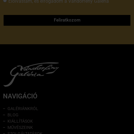
Elolvastam, és elfogadom a Vándorfény Galéria
adatvédelmi tájékoztatóját
Feliratkozom
NAVIGÁCIÓ
GALÉRIÁNKRÓL
BLOG
KIÁLLÍTÁSOK
MŰVÉSZEINK
SZOLGÁLTATÁSOK