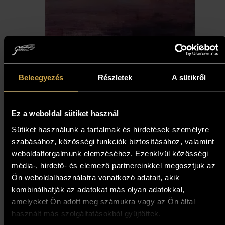
Beleegyezés
Részletek
A sütikről
Nagy Tibor - A táj
Ez a weboldal sütiket használ
metamorfózisa 2. (30x25 cm)
Sütiket használunk a tartalmak és hirdetések személyre
szabásához, közösségi funkciók biztosításához, valamint
723 000
Ft
weboldalforgalmunk elemzéséhez. Ezenkívül közösségi
média-, hirdető- és elemező partnereinkkel megosztjuk az
Ön weboldalhasználatra vonatkozó adatait, akik
Kosárba teszem
kombinálhatják az adatokat más olyan adatokkal,
amelyeket Ön adott meg számukra vagy az Ön által
használt más szolgáltatásokból gyűjtöttek.