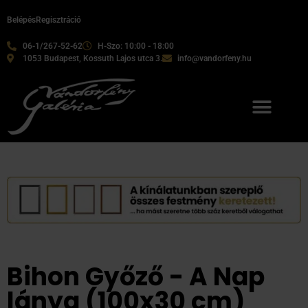
Belépés
Regisztráció
06-1/267-52-62
H-Szo: 10:00 - 18:00
1053 Budapest, Kossuth Lajos utca 3.
info@vandorfeny.hu
Bihon Győző - A Nap
lánya (100x30 cm)