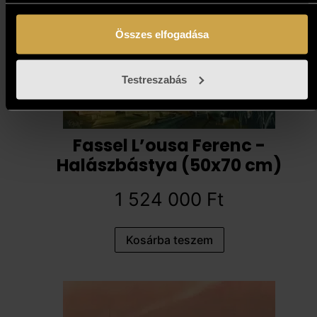
Összes elfogadása
Testreszabás
Fassel L’ousa Ferenc -
Halászbástya (50x70 cm)
1 524 000
Ft
Kosárba teszem