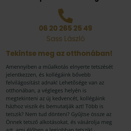
06 20 265 25 49
Sass László
Tekintse meg az otthonában!
Amennyiben a műalkotás elnyerte tetszését
jelentkezzen, és kollégáink bővebb
felvilágosítást adnak! Lehetősége van az
otthonában, a végleges helyén is
megtekinteni az új kedvencét, kollégáink
házhoz viszik és bemutatják azt! Több is
tetszik? Nem tud dönteni? Gyűjtse össze az
Önnek tetsző alkotásokat, és vásárolja meg
azt, ami élőben a legjobban tetszik!