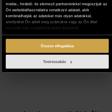
média-, hirdető- és elemező partnereinkkel megosztjuk az
Ludvig Dániel - Madárház
Ön weboldalhasználatra vonatkozó adatait, akik
(80x80 cm)
kombinálhatják az adatokat más olyan adatokkal,
amelyeket Ön adott meg számukra vagy az Ön által
593 000
Ft
használt más szolgáltatásokból gyűjtöttek.
Kosárba teszem
Összes elfogadása
Testreszabás