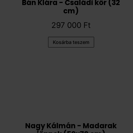
Bán Klára - Családi kör (32
cm)
297 000
Ft
Kosárba teszem
Nagy Kálmán - Madarak