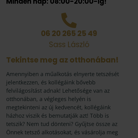
Minden nap: 08:00-20:00-ig!
06 20 265 25 49
Sass László
Tekintse meg az otthonában!
Amennyiben a műalkotás elnyerte tetszését
jelentkezzen, és kollégáink bővebb
felvilágosítást adnak! Lehetősége van az
otthonában, a végleges helyén is
megtekinteni az új kedvencét, kollégáink
házhoz viszik és bemutatják azt! Több is
tetszik? Nem tud dönteni? Gyűjtse össze az
Önnek tetsző alkotásokat, és vásárolja meg