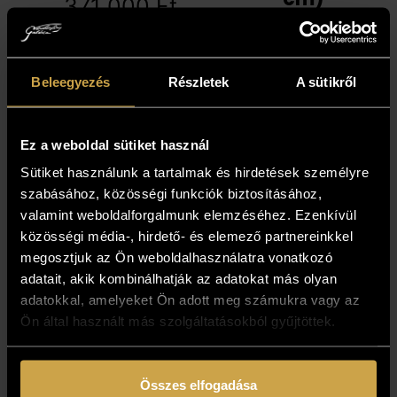
371 000
Ft
468 000
Ft
Beleegyezés
Részletek
A sütikről
Ez a weboldal sütiket használ
Sütiket használunk a tartalmak és hirdetések személyre
szabásához, közösségi funkciók biztosításához,
valamint weboldalforgalmunk elemzéséhez. Ezenkívül
közösségi média-, hirdető- és elemező partnereinkkel
megosztjuk az Ön weboldalhasználatra vonatkozó
adatait, akik kombinálhatják az adatokat más olyan
adatokkal, amelyeket Ön adott meg számukra vagy az
Budai László -
Budai László -
Ön által használt más szolgáltatásokból gyűjtöttek.
Madárka (60x50
Madárkáim
cm)
(50x60 cm)
Összes elfogadása