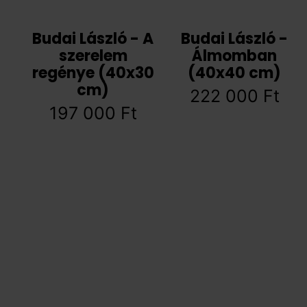
Budai László - A
Budai László -
szerelem
Álmomban
regénye (40x30
(40x40 cm)
cm)
222 000
Ft
197 000
Ft