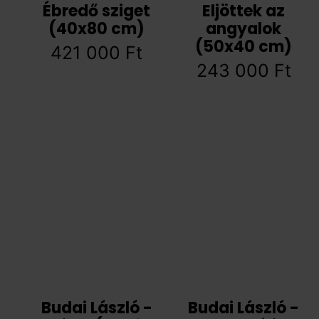
Ébredő sziget
Eljöttek az
(40x80 cm)
angyalok
(50x40 cm)
421 000
Ft
243 000
Ft
Budai László -
Budai László -