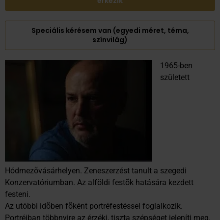
érkezik
Speciális kérésem van (egyedi méret, téma,
színvilág)
1965-ben
született
Hódmezõvásárhelyen. Zeneszerzést tanult a szegedi
Konzervatóriumban. Az alföldi festõk hatására kezdett
festeni.
Az utóbbi idõben fõként portréfestéssel foglalkozik.
Portréiban többnyire az érzéki, tiszta szépséget jeleníti meg.