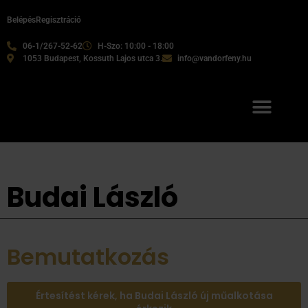
Belépés
Regisztráció
06-1/267-52-62
H-Szo: 10:00 - 18:00
1053 Budapest, Kossuth Lajos utca 3.
info@vandorfeny.hu
Budai László
Bemutatkozás
Értesítést kérek, ha Budai László új műalkotása