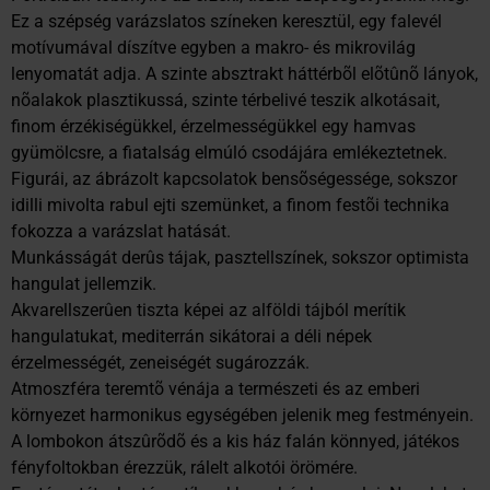
Ez a szépség varázslatos színeken keresztül, egy falevél
motívumával díszítve egyben a makro- és mikrovilág
lenyomatát adja. A szinte absztrakt háttérbõl elõtûnõ lányok,
nõalakok plasztikussá, szinte térbelivé teszik alkotásait,
finom érzékiségükkel, érzelmességükkel egy hamvas
gyümölcsre, a fiatalság elmúló csodájára emlékeztetnek.
Figurái, az ábrázolt kapcsolatok bensõségessége, sokszor
idilli mivolta rabul ejti szemünket, a finom festõi technika
fokozza a varázslat hatását.
Munkásságát derûs tájak, pasztellszínek, sokszor optimista
hangulat jellemzik.
Akvarellszerûen tiszta képei az alföldi tájból merítik
hangulatukat, mediterrán sikátorai a déli népek
érzelmességét, zeneiségét sugározzák.
Atmoszféra teremtõ vénája a természeti és az emberi
környezet harmonikus egységében jelenik meg festményein.
A lombokon átszûrõdõ és a kis ház falán könnyed, játékos
fényfoltokban érezzük, rálelt alkotói örömére.