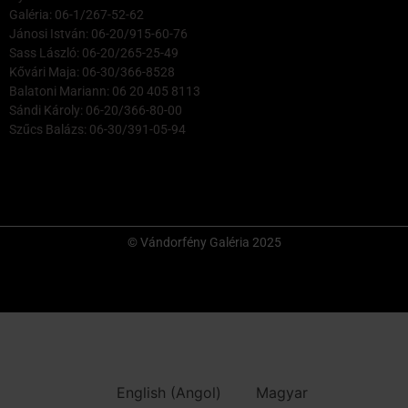
Galéria: 06-1/267-52-62
Jánosi István: 06-20/915-60-76
Sass László: 06-20/265-25-49
Kővári Maja: 06-30/366-8528
Balatoni Mariann: 06 20 405 8113
Sándi Károly: 06-20/366-80-00
Szűcs Balázs: 06-30/391-05-94
© Vándorfény Galéria 2025
English
(
Angol
)
Magyar