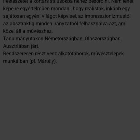
Festészetét a kortárs stílusokba nehéz besorolni. Nem lehet
képeire egyértelmûen mondani, hogy realisták, inkább egy
sajátosan egyéni világot képvisel, az impresszionizmustól
az absztraktig minden irányzatból felhasználva azt, ami
közel áll a mûvészhez.
Tanulmányutakon Németországban, Olaszországban,
Ausztriában járt.
Rendszeresen részt vesz alkotótáborok, mûvésztelepek
munkáiban (pl. Mártély).