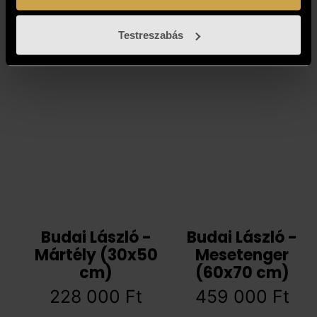
298 000
Ft
299 000
Ft
Testreszabás
Budai László -
Budai László -
Mártély (30x50
Mesetenger
cm)
(60x70 cm)
228 000
Ft
459 000
Ft