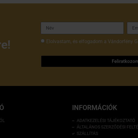
re!
Elolvastam, és elfogadom a Vándorfény G
tájékoztatóját
Feliratkozo
IÓ
INFORMÁCIÓK
ÓL
ADATKEZELÉSI TÁJÉKOZTATÓ
ÁLTALÁNOS SZERZŐDÉSI FELT
SZÁLLÍTÁS