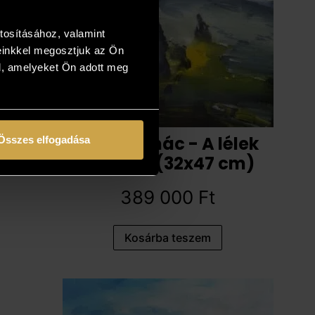
tosításához, valamint
einkkel megosztjuk az Ön
l, amelyeket Ön adott meg
Kokas Ignác - A lélek
Összes elfogadása
otthona (32x47 cm)
389 000
Ft
Kosárba teszem