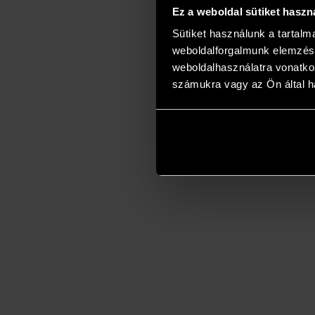
Ez a weboldal sütiket haszn
Sütiket használunk a tartal
weboldalforgalmunk elemzésé
weboldalhasználatra vonatko
számukra vagy az Ön által ha