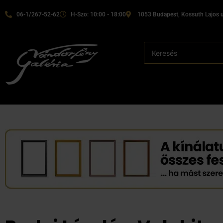
06-1/267-52-62
H-Szo: 10:00 - 18:00
1053 Budapest, Kossuth Lajos u