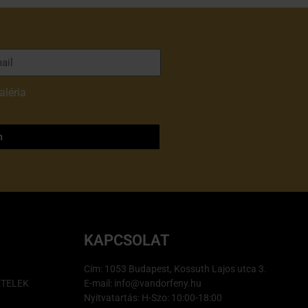
aléria
adatvédelmi
m
KAPCSOLAT
Cím: 1053 Budapest, Kossuth Lajos utca 3.
ÉTELEK
E-mail: info@vandorfeny.hu
Nyitvatartás: H-Szo: 10:00-18:00