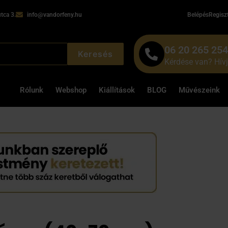
tca 3.
info@vandorfeny.hu
Belépés
Regisz
06 20 265 25
Keresés
Kérdése van? Hív
Rólunk
Webshop
Kiállítások
BLOG
Művészeink