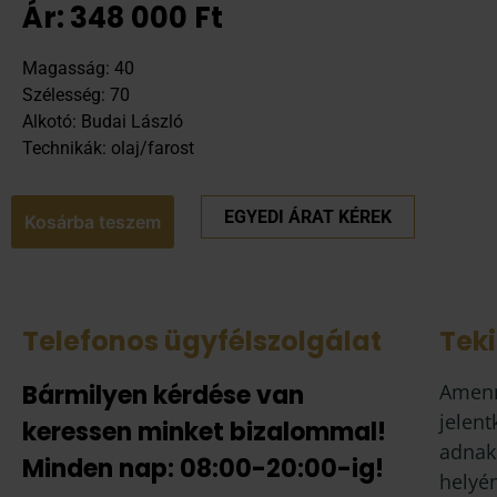
Ár:
348 000
Ft
Magasság: 40
Szélesség: 70
Alkotó: Budai László
Technikák: olaj/farost
EGYEDI ÁRAT KÉREK
Kosárba teszem
Telefonos ügyfélszolgálat
Tek
Bármilyen kérdése van
Amenn
jelent
keressen minket bizalommal!
adnak
Minden nap: 08:00-20:00-ig!
helyén