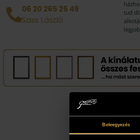
házhoz
06 20 265 25 49
tud d
Sass László
alkotá
legjob
Beleegyezés