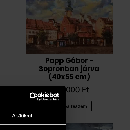
Papp Gábor -
Sopronban járva
(40x55 cm)
467 000
Ft
Kosárba teszem
A sütikről