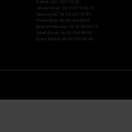
Galéria: 06-1/267-52-62
Jánosi István: 06-20/915-60-76
Sass László: 06-20/265-25-49
Kővári Maja: 06-30/366-8528
Balatoni Mariann: 06 20 405 8113
Sándi Károly: 06-20/366-80-00
Szűcs Balázs: 06-30/391-05-94