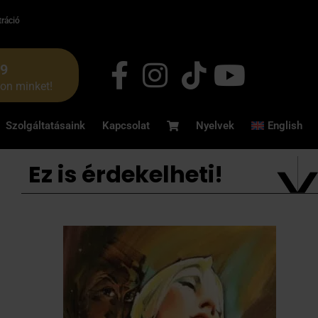
tráció
49
jon minket!
Szolgáltatásaink
Kapcsolat
Nyelvek
English
Ez is érdekelheti!