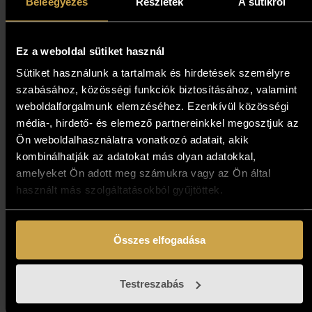
119 000
Ft
Beleegyezés
Részletek
A sütikről
Kosárba teszem
Ez a weboldal sütiket használ
Sütiket használunk a tartalmak és hirdetések személyre
szabásához, közösségi funkciók biztosításához, valamint
weboldalforgalmunk elemzéséhez. Ezenkívül közösségi
média-, hirdető- és elemező partnereinkkel megosztjuk az
Ön weboldalhasználatra vonatkozó adatait, akik
kombinálhatják az adatokat más olyan adatokkal,
amelyeket Ön adott meg számukra vagy az Ön által
használt más szolgáltatásokból gyűjtöttek.
Összes elfogadása
Papp Gábor - Az öreg híd
(50x70 cm)
Testreszabás
593 000
Ft