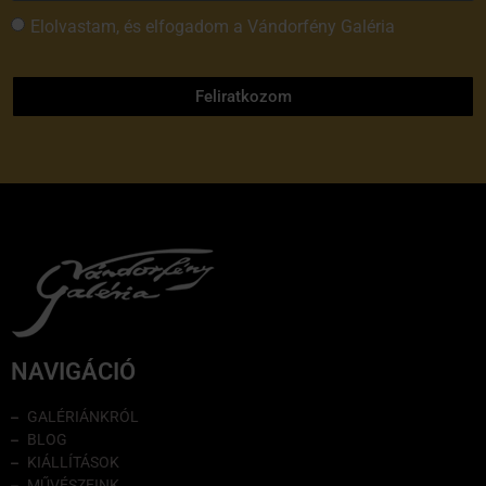
Elolvastam, és elfogadom a Vándorfény Galéria
adatvédelmi tájékoztatóját
Feliratkozom
NAVIGÁCIÓ
GALÉRIÁNKRÓL
BLOG
KIÁLLÍTÁSOK
MŰVÉSZEINK