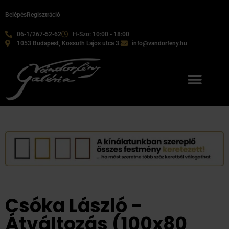
Belépés
Regisztráció
06-1/267-52-62
H-Szo: 10:00 - 18:00
1053 Budapest, Kossuth Lajos utca 3.
info@vandorfeny.hu
Csóka László -
Átváltozás (100x80