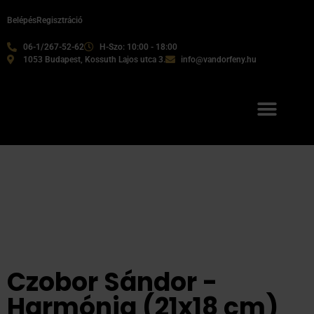
Belépés
Regisztráció
06-1/267-52-62
H-Szo: 10:00 - 18:00
1053 Budapest, Kossuth Lajos utca 3.
info@vandorfeny.hu
Czobor Sándor -
Harmónia (21x18 cm)