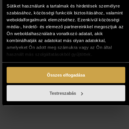
Sütiket használunk a tartalmak és hirdetések személyre
szabásához, közösségi funkciók biztosításához, valamint
weboldalforgalmunk elemzéséhez. Ezenkívül közösségi
média-, hirdető- és elemező partnereinkkel megosztjuk az
Ön weboldalhasználatra vonatkozó adatait, akik
kombinálhatják az adatokat más olyan adatokkal,
amelyeket Ön adott meg számukra vagy az Ön által
Nagy Kálmán -Sztratoszféra
használt más szolgáltatásokból gyűjtöttek.
(70x50 cm)
Összes elfogadása
367 000
Ft
Testreszabás
Kosárba teszem