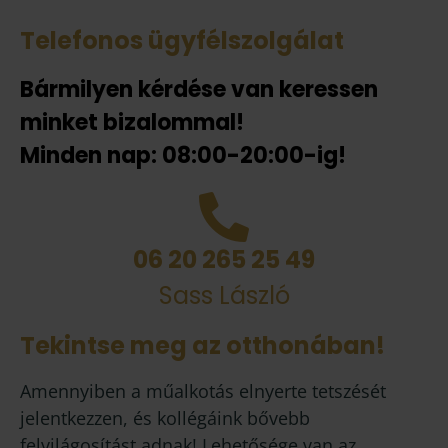
Telefonos ügyfélszolgálat
Bármilyen kérdése van keressen
minket bizalommal!
Minden nap: 08:00-20:00-ig!
06 20 265 25 49
Sass László
Tekintse meg az otthonában!
Amennyiben a műalkotás elnyerte tetszését
jelentkezzen, és kollégáink bővebb
felvilágosítást adnak! Lehetősége van az