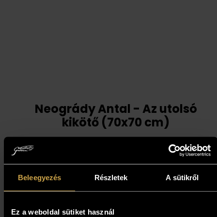
Neogrády Antal - Az utolsó
kikötő (70x70 cm)
697 000
Ft
Kosárba teszem
Beleegyezés
Részletek
A sütikről
Ez a weboldal sütiket használ