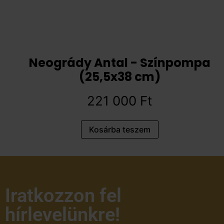
Neogrády Antal - Színpompa
(25,5x38 cm)
221 000
Ft
Kosárba teszem
Iratkozzon fel
hírlevelünkre!