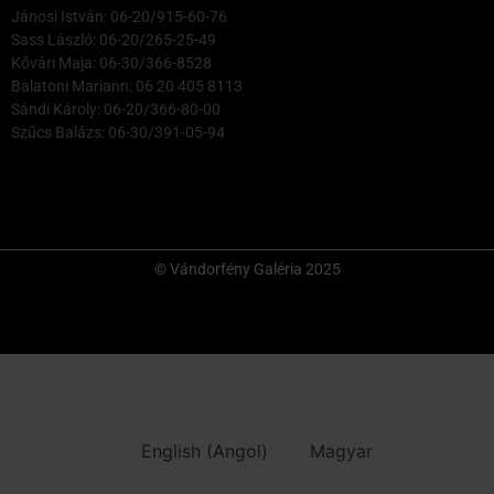
Jánosi István: 06-20/915-60-76
Sass László: 06-20/265-25-49
Kővári Maja: 06-30/366-8528
Balatoni Mariann: 06 20 405 8113
Sándi Károly: 06-20/366-80-00
Szűcs Balázs: 06-30/391-05-94
© Vándorfény Galéria 2025
English
(
Angol
)
Magyar