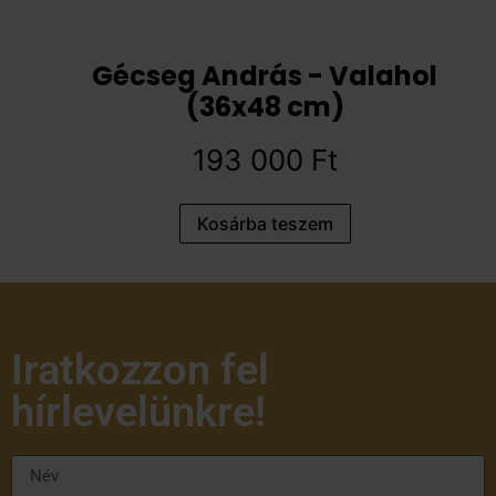
Gécseg András - Valahol
(36x48 cm)
193 000
Ft
Kosárba teszem
Iratkozzon fel
hírlevelünkre!