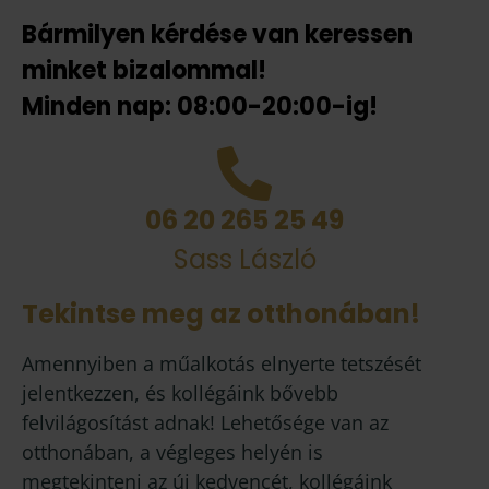
Bármilyen kérdése van keressen
minket bizalommal!
Minden nap: 08:00-20:00-ig!
06 20 265 25 49
Sass László
Tekintse meg az otthonában!
Amennyiben a műalkotás elnyerte tetszését
jelentkezzen, és kollégáink bővebb
felvilágosítást adnak! Lehetősége van az
otthonában, a végleges helyén is
megtekinteni az új kedvencét, kollégáink