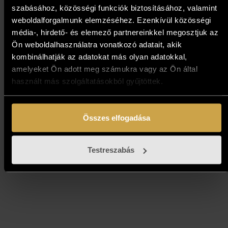
szabásához, közösségi funkciók biztosításához, valamint
weboldalforgalmunk elemzéséhez. Ezenkívül közösségi
média-, hirdető- és elemező partnereinkkel megosztjuk az
Ön weboldalhasználatra vonatkozó adatait, akik
kombinálhatják az adatokat más olyan adatokkal,
Pósa Ede - Szállj velem (13x33
amelyeket Ön adott meg számukra vagy az Ön által
cm)
használt más szolgáltatásokból gyűjtöttek.
154 000
Ft
Összes elfogadása
Kosárba teszem
Testreszabás