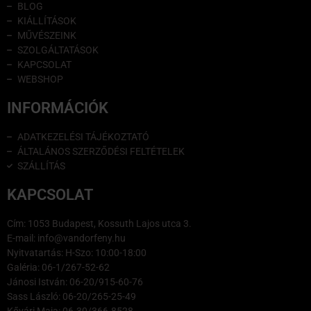
BLOG
KIÁLLÍTÁSOK
MŰVÉSZEINK
SZOLGÁLTATÁSOK
KAPCSOLAT
WEBSHOP
INFORMÁCIÓK
ADATKEZELÉSI TÁJÉKOZTATÓ
ÁLTALÁNOS SZERZŐDÉSI FELTÉTELEK
SZÁLLÍTÁS
KAPCSOLAT
Cím: 1053 Budapest, Kossuth Lajos utca 3.
E-mail: info@vandorfeny.hu
Nyitvatartás: H-Szo: 10:00-18:00
Galéria: 06-1/267-52-62
Jánosi István: 06-20/915-60-76
Sass László: 06-20/265-25-49
Kővári Maja: 06-30/366-8528