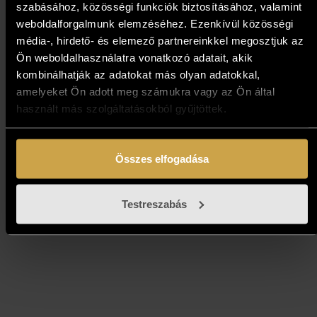
szabásához, közösségi funkciók biztosításához, valamint
weboldalforgalmunk elemzéséhez. Ezenkívül közösségi
média-, hirdető- és elemező partnereinkkel megosztjuk az
Ön weboldalhasználatra vonatkozó adatait, akik
Vojnits Richárd -
kombinálhatják az adatokat más olyan adatokkal,
Elhanyagolható különbség
amelyeket Ön adott meg számukra vagy az Ön által
(50x70 cm)
használt más szolgáltatásokból gyűjtöttek.
466 000
Ft
Összes elfogadása
Kosárba teszem
Testreszabás