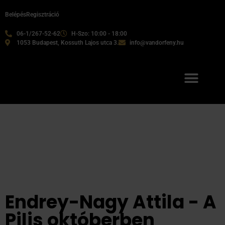
Belépés
Regisztráció
06-1/267-52-62
H-Szo: 10:00 - 18:00
1053 Budapest, Kossuth Lajos utca 3.
info@vandorfeny.hu
Endrey-Nagy Attila - A
Pilis októberben