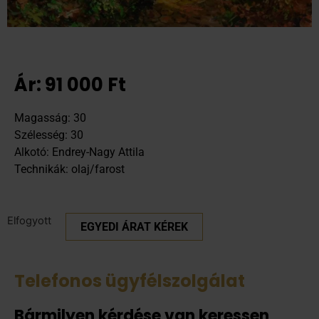
Ár:
91 000
Ft
Magasság: 30
Szélesség: 30
Alkotó: Endrey-Nagy Attila
Technikák: olaj/farost
Elfogyott
EGYEDI ÁRAT KÉREK
Telefonos ügyfélszolgálat
Bármilyen kérdése van keressen