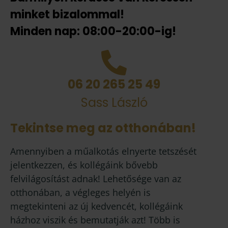
minket bizalommal!
Minden nap: 08:00-20:00-ig!
06 20 265 25 49
Sass László
Tekintse meg az otthonában!
Amennyiben a műalkotás elnyerte tetszését
jelentkezzen, és kollégáink bővebb
felvilágosítást adnak! Lehetősége van az
otthonában, a végleges helyén is
megtekinteni az új kedvencét, kollégáink
házhoz viszik és bemutatják azt! Több is