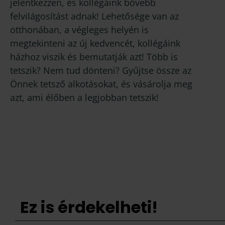
jelentkezzen, és kollégáink bővebb
felvilágosítást adnak! Lehetősége van az
otthonában, a végleges helyén is
megtekinteni az új kedvencét, kollégáink
házhoz viszik és bemutatják azt! Több is
tetszik? Nem tud dönteni? Gyűjtse össze az
Önnek tetsző alkotásokat, és vásárolja meg
azt, ami élőben a legjobban tetszik!
Ez is érdekelheti!