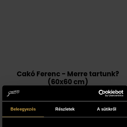
Cakó Ferenc - Merre tartunk?
(60x60 cm)
693 000
Ft
Beleegyezés
Részletek
A sütikről
Kosárba teszem