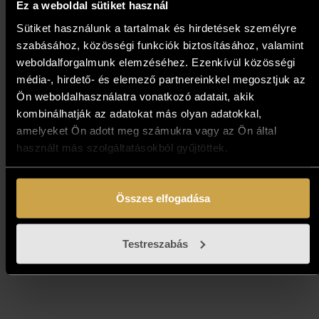
Ez a weboldal sütiket használ
Sütiket használunk a tartalmak és hirdetések személyre
szabásához, közösségi funkciók biztosításához, valamint
weboldalforgalmunk elemzéséhez. Ezenkívül közösségi
média-, hirdető- és elemező partnereinkkel megosztjuk az
Ön weboldalhasználatra vonatkozó adatait, akik
kombinálhatják az adatokat más olyan adatokkal,
amelyeket Ön adott meg számukra vagy az Ön által
használt más szolgáltatásokból gyűjtöttek.
Bottyán Marianna - Tél a
Háros-szigeten (60x80 cm)
Összes elfogadása
471 000
Ft
Testreszabás
Kosárba teszem