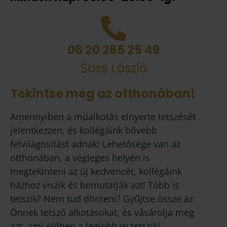
06 20 265 25 49
Sass László
Tekintse meg az otthonában!
Amennyiben a műalkotás elnyerte tetszését
jelentkezzen, és kollégáink bővebb
felvilágosítást adnak! Lehetősége van az
otthonában, a végleges helyén is
megtekinteni az új kedvencét, kollégáink
házhoz viszik és bemutatják azt! Több is
tetszik? Nem tud dönteni? Gyűjtse össze az
Önnek tetsző alkotásokat, és vásárolja meg
azt, ami élőben a legjobban tetszik!