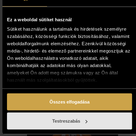
Ez a weboldal sütiket használ
Sütiket használunk a tartalmak és hirdetések személyre
szabásához, közösségi funkciók biztosításához, valamint
Kokas Ignác - Fémlő ég a
weboldalforgalmunk elemzéséhez. Ezenkívül közösségi
romos major felett (50x70
média-, hirdető- és elemező partnereinkkel megosztjuk az
cm)
Ön weboldalhasználatra vonatkozó adatait, akik
kombinálhatják az adatokat más olyan adatokkal,
573 000
Ft
amelyeket Ön adott meg számukra vagy az Ön által
használt más szolgáltatásokból gyűjtöttek.
Kosárba teszem
Összes elfogadása
Testreszabás