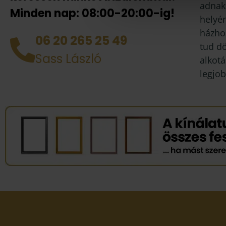
adnak
Minden nap: 08:00-20:00-ig!
helyén
házhoz
06 20 265 25 49
tud d
Sass László
alkotá
legjob