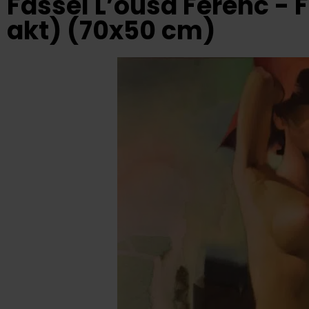
Fassel L’ousa Ferenc -
akt) (70x50 cm)