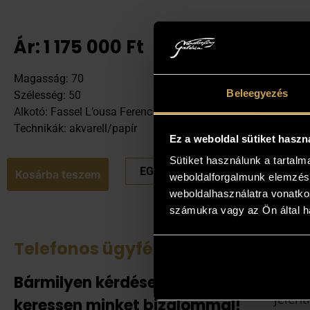
Ár:
1 175 000
Ft
Magasság: 70
Beleegyezés
Szélesség: 50
Alkotó: Fassel L’ousa Ferenc
Technikák: akvarell/papír
Ez a weboldal sütiket haszn
Sütiket használunk a tartal
EGYEDI ÁRAT KÉREK
Kosárba teszem
weboldalforgalmunk elemzésé
weboldalhasználatra vonatko
számukra vagy az Ön által ha
Telefonos ügyfélszolgálat
Tek
Bármilyen kérdése van
Amenn
jelent
keressen minket bizalommal!