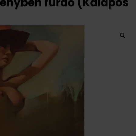
 Fényben fürdő (Kalapos