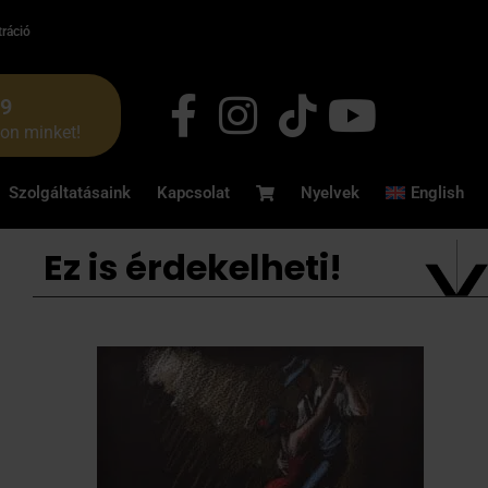
tráció
49
jon minket!
Szolgáltatásaink
Kapcsolat
Nyelvek
English
Ez is érdekelheti!