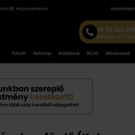
tca 3.
info@vandorfeny.hu
Belépés
Regisz
06 20 265 25
Kérdése van? Hív
Rólunk
Webshop
Kiállítások
BLOG
Művészeink