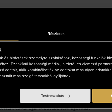
Részletek
ál
mak és hirdetések személyre szabásához, közösségi funkciók biz
hez. Ezenkívül közösségi média-, hirdető- és elemező partner
zó adatait, akik kombinálhatják az adatokat más olyan adatokka
sznált más szolgáltatásokból gyűjtöttek.
intse meg az otthonában!
Testreszabás
yiben a műalkotás elnyerte tetszését
kezzen, és kollégáink bővebb felvilágosítást