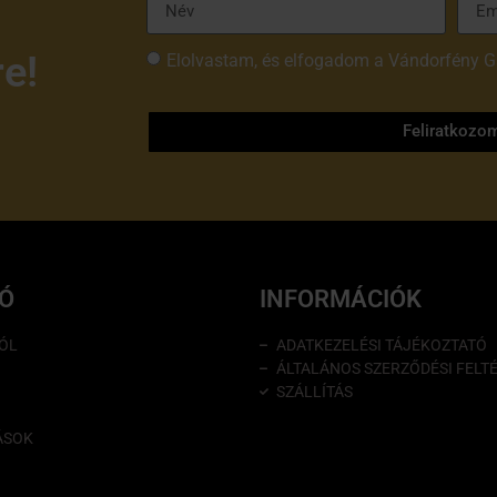
re!
Elolvastam, és elfogadom a Vándorfény G
tájékoztatóját
Feliratkozo
IÓ
INFORMÁCIÓK
ÓL
ADATKEZELÉSI TÁJÉKOZTATÓ
ÁLTALÁNOS SZERZŐDÉSI FELT
SZÁLLÍTÁS
ÁSOK