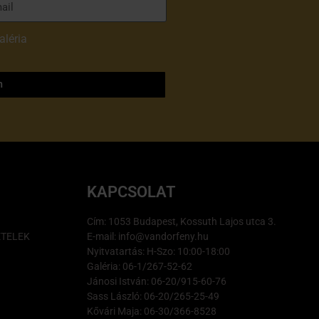
aléria
adatvédelmi
m
KAPCSOLAT
Cím: 1053 Budapest, Kossuth Lajos utca 3.
ÉTELEK
E-mail: info@vandorfeny.hu
Nyitvatartás: H-Szo: 10:00-18:00
Galéria: 06-1/267-52-62
Jánosi István: 06-20/915-60-76
Sass László: 06-20/265-25-49
Kővári Maja: 06-30/366-8528