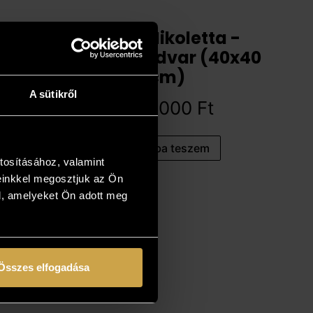
Király Nikoletta -
Óvárosi udvar (40x40
cm)
A sütikről
258 000
Ft
Kosárba teszem
tosításához, valamint
einkkel megosztjuk az Ön
l, amelyeket Ön adott meg
Összes elfogadása