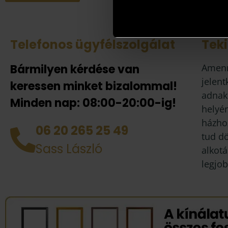
Telefonos ügyfélszolgálat
Tek
Bármilyen kérdése van
Amenn
jelent
keressen minket bizalommal!
adnak
Minden nap: 08:00-20:00-ig!
helyén
házhoz
06 20 265 25 49
tud d
Sass László
alkotá
legjob