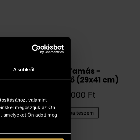
Mág Tamás -
A sütikről
Szobabelső (29x41 cm)
867 000
Ft
tosításához, valamint
einkkel megosztjuk az Ön
Kosárba teszem
l, amelyeket Ön adott meg