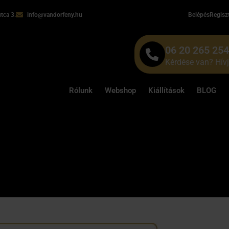
tca 3.
info@vandorfeny.hu
Belépés
Regisz
06 20 265 25
Kérdése van? Hív
Rólunk
Webshop
Kiállítások
BLOG