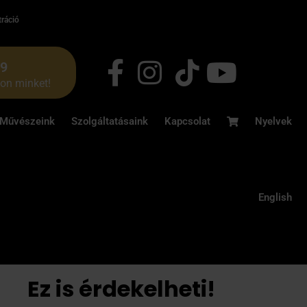
tráció
49
jon minket!
Művészeink
Szolgáltatásaink
Kapcsolat
Nyelvek
English
Ez is érdekelheti!