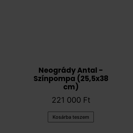
Neogrády Antal -
Színpompa (25,5x38
cm)
221 000
Ft
Kosárba teszem