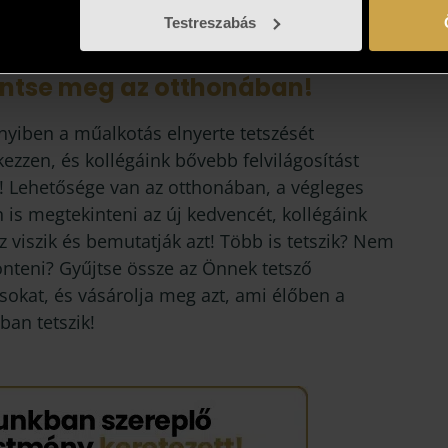
Testreszabás
intse meg az otthonában!
yiben a műalkotás elnyerte tetszését
kezzen, és kollégáink bővebb felvilágosítást
! Lehetősége van az otthonában, a végleges
 is megtekinteni az új kedvencét, kollégáink
 viszik és bemutatják azt! Több is tetszik? Nem
önteni? Gyűjtse össze az Önnek tetsző
sokat, és vásárolja meg azt, ami élőben a
ban tetszik!