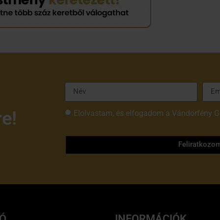
re!
Elolvastam, és elfogadom a Vándorfény G
tájékoztatóját
Feliratkozo
IÓ
INFORMÁCIÓK