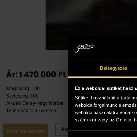
Beleegyezés
Ár:
1 470 000
Ft
Ez a weboldal sütiket haszn
Magasság: 130
Szélesség: 100
Sütiket használunk a tartal
Alkotó: Garay-Nagy Norbert
weboldalforgalmunk elemzésé
Technikák: olaj/vászon
weboldalhasználatra vonatko
számukra vagy az Ön által ha
EGYEDI ÁRAT KÉREK
Kosárba teszem