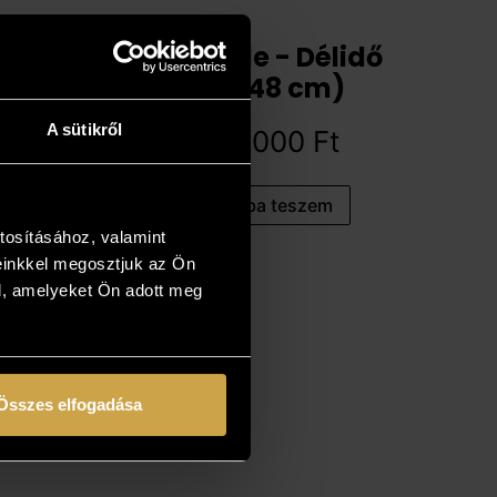
Pósa Ede - Délidő
(68x48 cm)
A sütikről
284 000
Ft
Kosárba teszem
tosításához, valamint
einkkel megosztjuk az Ön
l, amelyeket Ön adott meg
Összes elfogadása