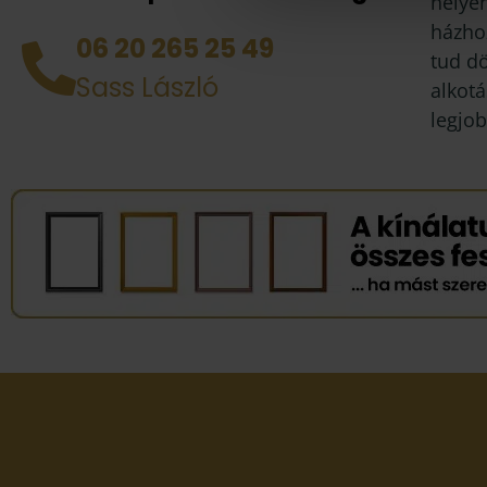
helyén
házhoz
06 20 265 25 49
tud d
Sass László
alkotá
legjob