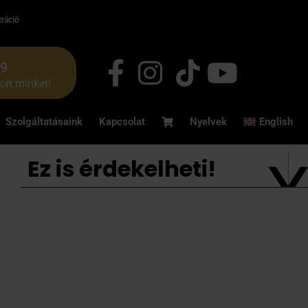
tráció
49
jon minket!
Szolgáltatásaink
Kapcsolat
Nyelvek
English
Ez is érdekelheti!