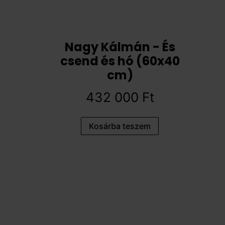
Nagy Kálmán - És
csend és hó (60x40
cm)
432 000
Ft
Kosárba teszem