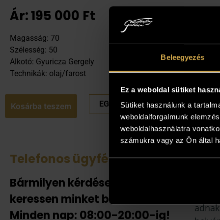
Ár:
195 000
Ft
Magasság: 70
Szélesség: 50
Beleegyezés
Alkotó: Gyuricza Gergely
Technikák: olaj/farost
Ez a weboldal sütiket haszn
EGYEDI ÁRAT KÉREK
Sütiket használunk a tartal
Kosárba teszem
weboldalforgalmunk elemzésé
weboldalhasználatra vonatko
számukra vagy az Ön által ha
Telefonos ügyfélszolgálat
Tek
Bármilyen kérdése van
Amenn
jelent
keressen minket bizalommal!
adnak
Minden nap: 08:00-20:00-ig!