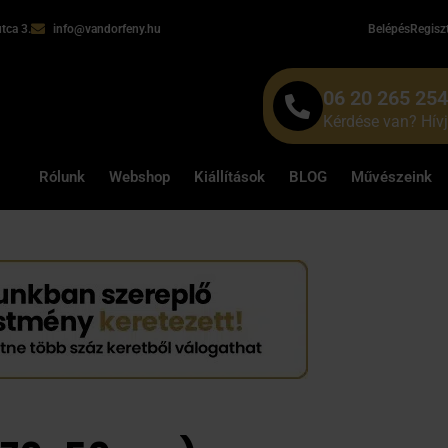
tca 3.
info@vandorfeny.hu
Belépés
Regisz
06 20 265 25
Kérdése van? Hív
Rólunk
Webshop
Kiállítások
BLOG
Művészeink