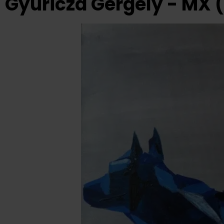
Gyuricza Gergely - MX 