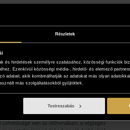
Részletek
ál
mak és hirdetések személyre szabásához, közösségi funkciók biz
hez. Ezenkívül közösségi média-, hirdető- és elemező partner
zó adatait, akik kombinálhatják az adatokat más olyan adatokka
sznált más szolgáltatásokból gyűjtöttek.
intse meg az otthonában!
Testreszabás
yiben a műalkotás elnyerte tetszését
kezzen, és kollégáink bővebb felvilágosítást
! Lehetősége van az otthonában, a végleges