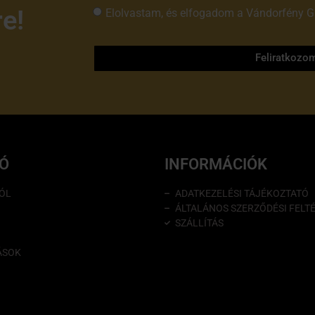
re!
Elolvastam, és elfogadom a Vándorfény G
tájékoztatóját
Feliratkozo
IÓ
INFORMÁCIÓK
ÓL
ADATKEZELÉSI TÁJÉKOZTATÓ
ÁLTALÁNOS SZERZŐDÉSI FELT
SZÁLLÍTÁS
ÁSOK