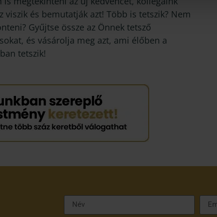
 is megtekinteni az új kedvencét, kollégáink
 viszik és bemutatják azt! Több is tetszik? Nem
önteni? Gyűjtse össze az Önnek tetsző
sokat, és vásárolja meg azt, ami élőben a
ban tetszik!