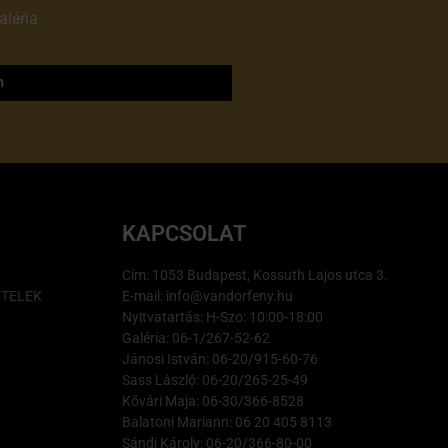
aléria
adatvédelmi
m
KAPCSOLAT
Cím: 1053 Budapest, Kossuth Lajos utca 3.
ÉTELEK
E-mail: info@vandorfeny.hu
Nyitvatartás: H-Szo: 10:00-18:00
Galéria: 06-1/267-52-62
Jánosi István: 06-20/915-60-76
Sass László: 06-20/265-25-49
Kővári Maja: 06-30/366-8528
Balatoni Mariann: 06 20 405 8113
Sándi Károly: 06-20/366-80-00