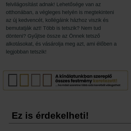
felvilágosítást adnak! Lehetősége van az
otthonában, a végleges helyén is megtekinteni
az új kedvencét, kollégáink házhoz viszik és
bemutatják azt! Több is tetszik? Nem tud
dönteni? Gyűjtse össze az Önnek tetsző
alkotásokat, és vásárolja meg azt, ami élőben a
legjobban tetszik!
Ez is érdekelheti!