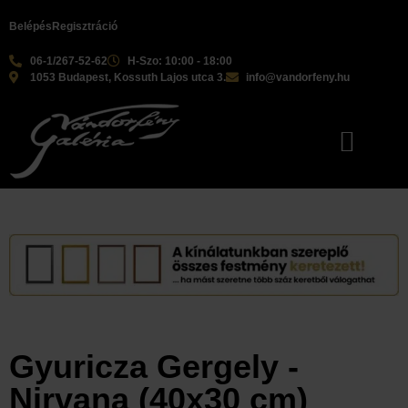
Belépés
Regisztráció
06-1/267-52-62
H-Szo: 10:00 - 18:00
1053 Budapest, Kossuth Lajos utca 3.
info@vandorfeny.hu
Gyuricza Gergely -
Nirvana (40x30 cm)