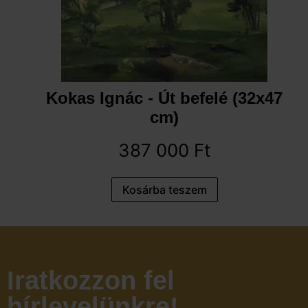
Kokas Ignác - Út befelé (32x47
cm)
387 000
Ft
Kosárba teszem
Iratkozzon fel
hírlevelünkre!