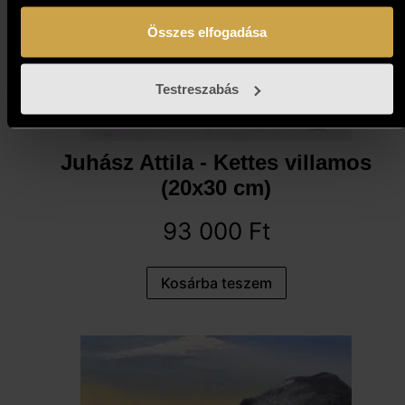
Összes elfogadása
Testreszabás
Juhász Attila - Kettes villamos
(20x30 cm)
93 000
Ft
Kosárba teszem