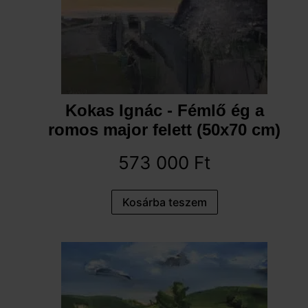
Kokas Ignác - Fémlő ég a
romos major felett (50x70 cm)
573 000
Ft
Kosárba teszem