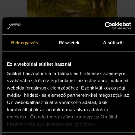
Beleegyezés
Részletek
A sütikről
Benda Zoltán - Az erdőn át
Ez a weboldal sütiket használ
(40x20 cm)
Sütiket használunk a tartalmak és hirdetések személyre
szabásához, közösségi funkciók biztosításához, valamint
98 000
Ft
weboldalforgalmunk elemzéséhez. Ezenkívül közösségi
média-, hirdető- és elemező partnereinkkel megosztjuk az
Kosárba teszem
Ön weboldalhasználatra vonatkozó adatait, akik
kombinálhatják az adatokat más olyan adatokkal,
amelyeket Ön adott meg számukra vagy az Ön által
használt más szolgáltatásokból gyűjtöttek.