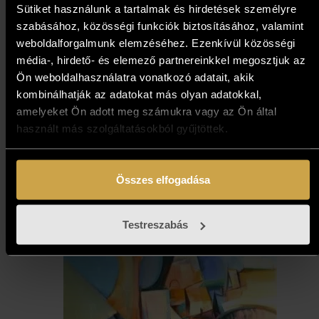
Sütiket használunk a tartalmak és hirdetések személyre
szabásához, közösségi funkciók biztosításához, valamint
weboldalforgalmunk elemzéséhez. Ezenkívül közösségi
média-, hirdető- és elemező partnereinkkel megosztjuk az
Ön weboldalhasználatra vonatkozó adatait, akik
kombinálhatják az adatokat más olyan adatokkal,
Bimbi - Fanni (15x15 cm)
amelyeket Ön adott meg számukra vagy az Ön által
használt más szolgáltatásokból gyűjtöttek.
119 000
Ft
Összes elfogadása
Kosárba teszem
Testreszabás