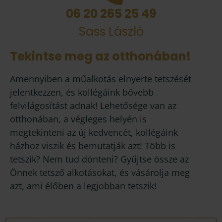
06 20 265 25 49
Sass László
Tekintse meg az otthonában!
Amennyiben a műalkotás elnyerte tetszését
jelentkezzen, és kollégáink bővebb
felvilágosítást adnak! Lehetősége van az
otthonában, a végleges helyén is
megtekinteni az új kedvencét, kollégáink
házhoz viszik és bemutatják azt! Több is
tetszik? Nem tud dönteni? Gyűjtse össze az
Önnek tetsző alkotásokat, és vásárolja meg
azt, ami élőben a legjobban tetszik!