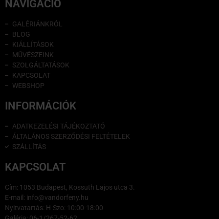
NAVIGÁCIÓ
GALÉRIÁNKRÓL
BLOG
KIÁLLÍTÁSOK
MŰVÉSZEINK
SZOLGÁLTATÁSOK
KAPCSOLAT
WEBSHOP
INFORMÁCIÓK
ADATKEZELÉSI TÁJÉKOZTATÓ
ÁLTALÁNOS SZERZŐDÉSI FELTÉTELEK
SZÁLLÍTÁS
KAPCSOLAT
Cím: 1053 Budapest, Kossuth Lajos utca 3.
E-mail: info@vandorfeny.hu
Nyitvatartás: H-Szo: 10:00-18:00
Galéria: 06-1/267-52-62