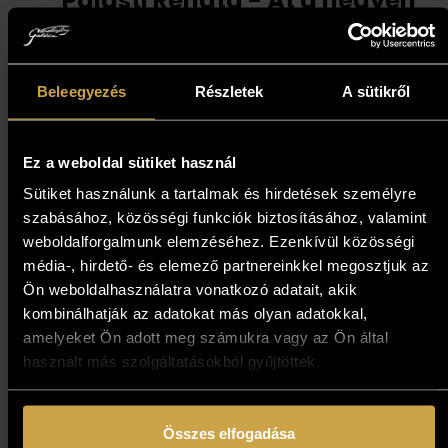
Palásti Renáta - Át a hegyen
(48x48 cm)
191 000
Ft
Beleegyezés
Részletek
A sütikről
Kosárba teszem
Ez a weboldal sütiket használ
Sütiket használunk a tartalmak és hirdetések személyre
szabásához, közösségi funkciók biztosításához, valamint
weboldalforgalmunk elemzéséhez. Ezenkívül közösségi
média-, hirdető- és elemező partnereinkkel megosztjuk az
Ön weboldalhasználatra vonatkozó adatait, akik
kombinálhatják az adatokat más olyan adatokkal,
amelyeket Ön adott meg számukra vagy az Ön által
használt más szolgáltatásokból gyűjtöttek.
Összes elfogadása