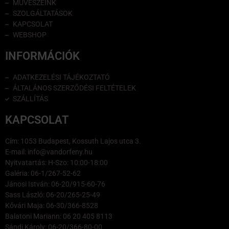
MŰVÉSZEINK
SZOLGÁLTATÁSOK
KAPCSOLAT
WEBSHOP
INFORMÁCIÓK
ADATKEZELÉSI TÁJÉKOZTATÓ
ÁLTALÁNOS SZERZŐDÉSI FELTÉTELEK
SZÁLLÍTÁS
KAPCSOLAT
Cím: 1053 Budapest, Kossuth Lajos utca 3.
E-mail: info@vandorfeny.hu
Nyitvatartás: H-Szo: 10:00-18:00
Galéria: 06-1/267-52-62
Jánosi István: 06-20/915-60-76
Sass László: 06-20/265-25-49
Kővári Maja: 06-30/366-8528
Balatoni Mariann: 06 20 405 8113
Sándi Károly: 06-20/366-80-00