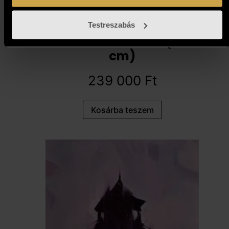
Testreszabás
Cakó Ferenc - Vihar (30x30
cm)
239 000
Ft
Kosárba teszem