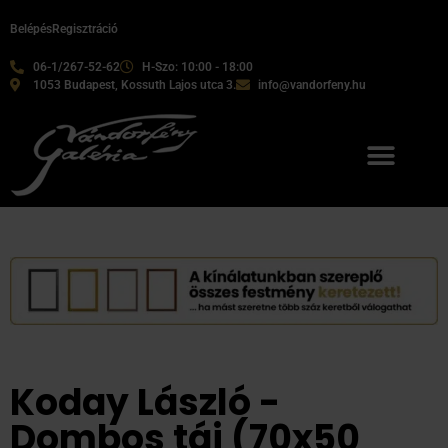
Belépés
Regisztráció
06-1/267-52-62
H-Szo: 10:00 - 18:00
1053 Budapest, Kossuth Lajos utca 3.
info@vandorfeny.hu
Koday László -
Dombos táj (70x50