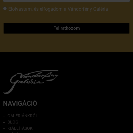
Elolvastam, és elfogadom a Vándorfény Galéria
adatvédelmi tájékoztatóját
Feliratkozom
NAVIGÁCIÓ
GALÉRIÁNKRÓL
BLOG
KIÁLLÍTÁSOK