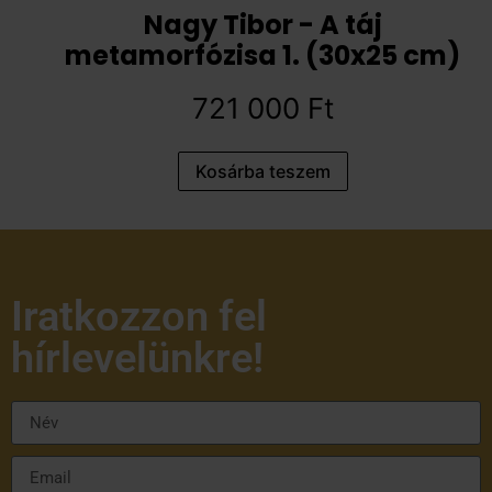
Nagy Tibor - A táj
metamorfózisa 1. (30x25 cm)
721 000
Ft
Kosárba teszem
Iratkozzon fel
hírlevelünkre!