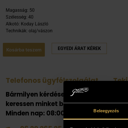
Magasság: 50
Szélesség: 40
Alkotó: Koday László
Technikák: olaj/vászon
EGYEDI ÁRAT KÉREK
Kosárba teszem
Telefonos ügyfélszolgálat
Tek
Bármilyen kérdése van
Amenn
jelent
keressen minket bizalommal!
adnak
Beleegyezés
Minden nap: 08:00-20:00-ig!
helyén
házhoz