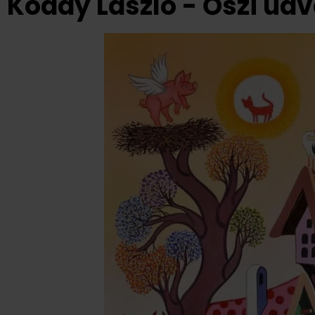
Koday László - Őszi ud