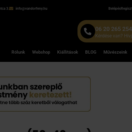
tca 3.
info@vandorfeny.hu
Belépés
Regisz
06 20 265 25
Kérdése van? Hív
Rólunk
Webshop
Kiállítások
BLOG
Művészeink