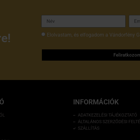
re!
Elolvastam, és elfogadom a Vándorfény G
tájékoztatóját
Feliratkozo
IÓ
INFORMÁCIÓK
ÓL
ADATKEZELÉSI TÁJÉKOZTATÓ
ÁLTALÁNOS SZERZŐDÉSI FELT
SZÁLLÍTÁS