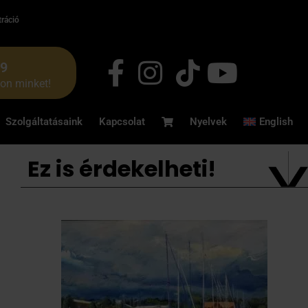
tráció
49
jon minket!
Szolgáltatásaink
Kapcsolat
Nyelvek
English
Ez is érdekelheti!