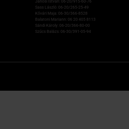
Jánosi István: 06-20/915-60-76
Sass László: 06-20/265-25-49
Kővári Maja: 06-30/366-8528
Balatoni Mariann: 06 20 405 8113
Sándi Károly: 06-20/366-80-00
Szűcs Balázs: 06-30/391-05-94