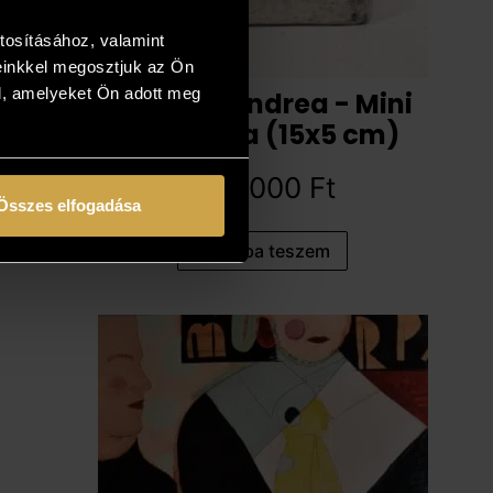
tosításához, valamint
einkkel megosztjuk az Ön
l, amelyeket Ön adott meg
Zocskár Andrea - Mini
Madonna (15x5 cm)
144 000
Ft
Összes elfogadása
Kosárba teszem