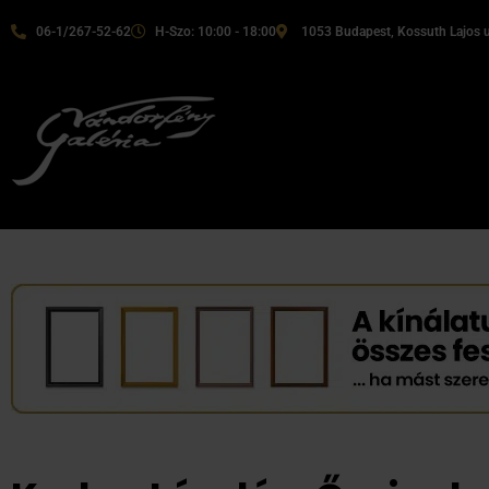
06-1/267-52-62
H-Szo: 10:00 - 18:00
1053 Budapest, Kossuth Lajos u