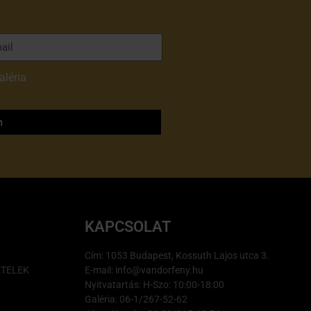
aléria
adatvédelmi
m
KAPCSOLAT
Cím: 1053 Budapest, Kossuth Lajos utca 3.
ÉTELEK
E-mail: info@vandorfeny.hu
Nyitvatartás: H-Szo: 10:00-18:00
Galéria: 06-1/267-52-62