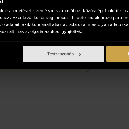
ál
önteni? Gyűjtse össze az Önnek tetsző
mak és hirdetések személyre szabásához, közösségi funkciók biz
sokat, és vásárolja meg azt, ami élőben a
hez. Ezenkívül közösségi média-, hirdető- és elemező partner
ban tetszik!
zó adatait, akik kombinálhatják az adatokat más olyan adatokka
sznált más szolgáltatásokból gyűjtöttek.
Testreszabás