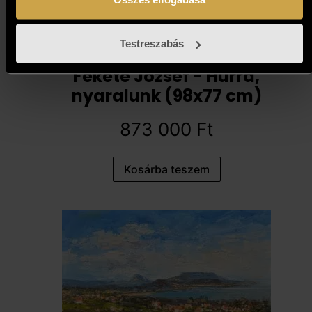
Testreszabás
Fekete József - Hurrá,
nyaralunk (98x77 cm)
873 000
Ft
Kosárba teszem