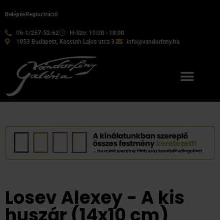
Belépés
Regisztráció
06-1/267-52-62
H-Szo: 10:00 - 18:00
1053 Budapest, Kossuth Lajos utca 3.
info@vandorfeny.hu
Losev Alexey - A kis
huszár (14x10 cm)