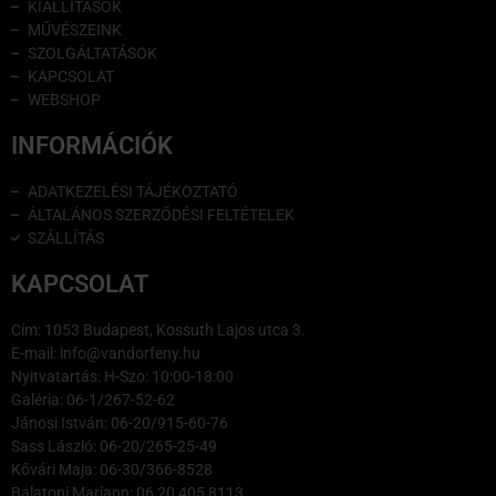
KIÁLLÍTÁSOK
MŰVÉSZEINK
SZOLGÁLTATÁSOK
KAPCSOLAT
WEBSHOP
INFORMÁCIÓK
ADATKEZELÉSI TÁJÉKOZTATÓ
ÁLTALÁNOS SZERZŐDÉSI FELTÉTELEK
SZÁLLÍTÁS
KAPCSOLAT
Cím: 1053 Budapest, Kossuth Lajos utca 3.
E-mail: info@vandorfeny.hu
Nyitvatartás: H-Szo: 10:00-18:00
Galéria: 06-1/267-52-62
Jánosi István: 06-20/915-60-76
Sass László: 06-20/265-25-49
Kővári Maja: 06-30/366-8528
Balatoni Mariann: 06 20 405 8113