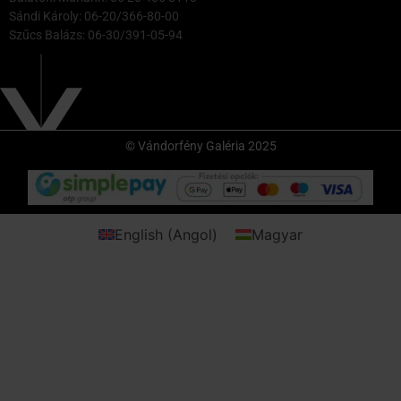
Sándi Károly: 06-20/366-80-00
Szűcs Balázs: 06-30/391-05-94
© Vándorfény Galéria 2025
English
(
Angol
)
Magyar