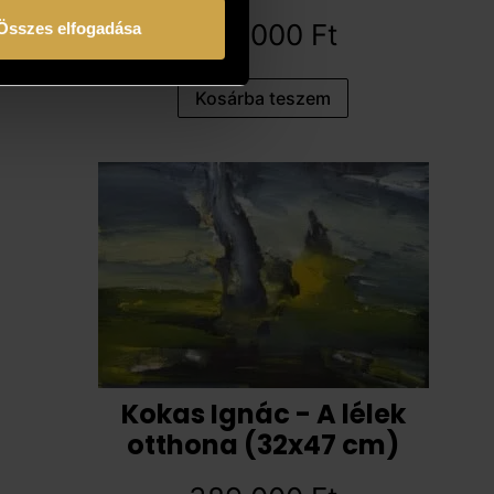
487 000
Ft
Összes elfogadása
Kosárba teszem
Kokas Ignác - A lélek
otthona (32x47 cm)