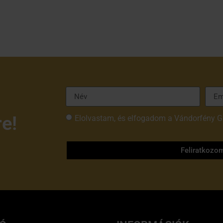
re!
Elolvastam, és elfogadom a Vándorfény G
tájékoztatóját
Feliratkozo