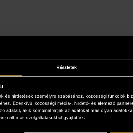
Részletek
ál
mak és hirdetések személyre szabásához, közösségi funkciók biz
hez. Ezenkívül közösségi média-, hirdető- és elemező partner
zó adatait, akik kombinálhatják az adatokat más olyan adatokka
sznált más szolgáltatásokból gyűjtöttek.
intse meg az otthonában!