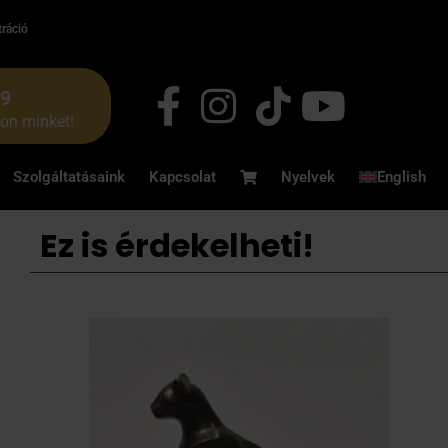
tráció
49
jon minket!
Szolgáltatásaink
Kapcsolat
Nyelvek
English
Ez is érdekelheti!