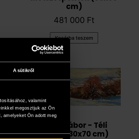
cm)
481 000
Ft
Kosárba teszem
A sütikről
tosításához, valamint
einkkel megosztjuk az Ön
l, amelyeket Ön adott meg
Papp Gábor - Téli
emlék (30x70 cm)