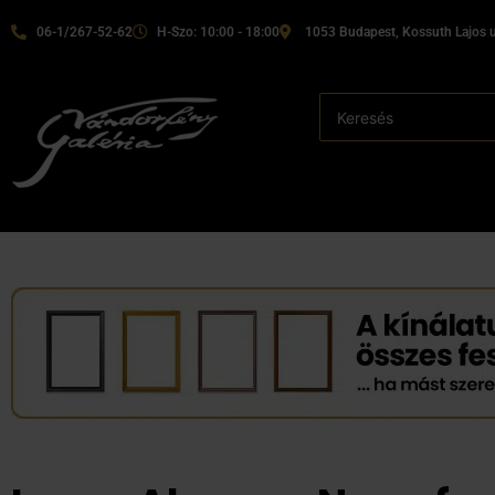
06-1/267-52-62
H-Szo: 10:00 - 18:00
1053 Budapest, Kossuth Lajos u