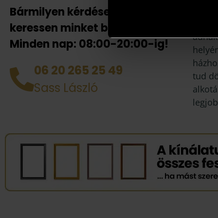
Bármilyen kérdése van
Amenn
jelent
keressen minket bizalommal!
adnak
Minden nap: 08:00-20:00-ig!
helyén
házhoz
06 20 265 25 49
tud d
Sass László
alkotá
legjob