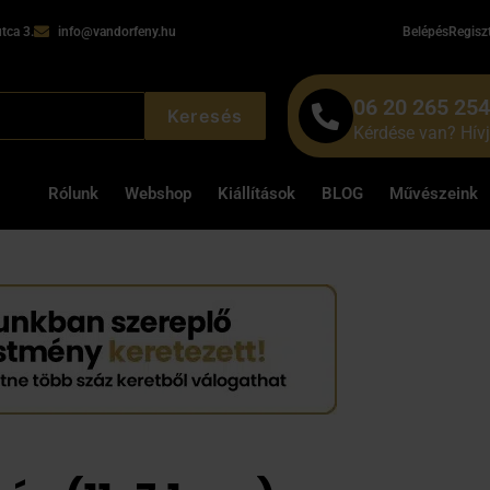
tca 3.
info@vandorfeny.hu
Belépés
Regisz
06 20 265 25
Keresés
Kérdése van? Hív
Rólunk
Webshop
Kiállítások
BLOG
Művészeink