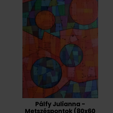
Pálfy Julianna -
Metszéspontok (80x60