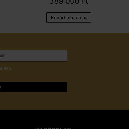
389 000
Ft
Kosárba teszem
aléria
adatvédelmi
m