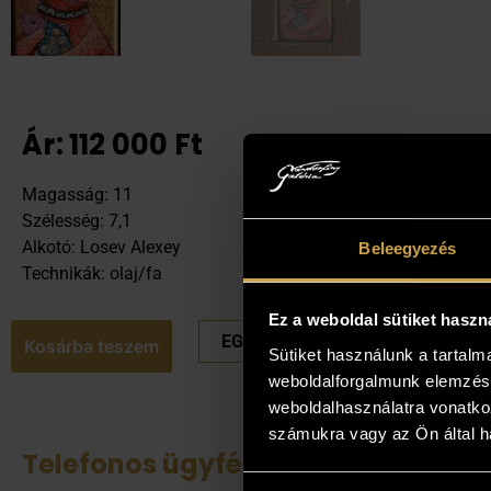
Ár:
112 000
Ft
Magasság: 11
Szélesség: 7,1
Alkotó: Losev Alexey
Beleegyezés
Technikák: olaj/fa
Ez a weboldal sütiket haszn
EGYEDI ÁRAT KÉREK
Kosárba teszem
Sütiket használunk a tartal
weboldalforgalmunk elemzésé
weboldalhasználatra vonatko
számukra vagy az Ön által ha
Telefonos ügyfélszolgálat
Tek