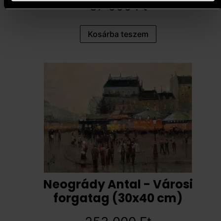
87 000
Ft
Kosárba teszem
Neogrády Antal - Városi
forgatag (30x40 cm)