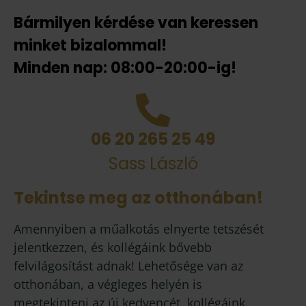
Bármilyen kérdése van keressen
minket bizalommal!
Minden nap: 08:00-20:00-ig!
06 20 265 25 49
Sass László
Tekintse meg az otthonában!
Amennyiben a műalkotás elnyerte tetszését
jelentkezzen, és kollégáink bővebb
felvilágosítást adnak! Lehetősége van az
otthonában, a végleges helyén is
megtekinteni az új kedvencét, kollégáink