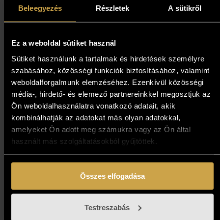
Beleegyezés
Részletek
A sütikről
593 000
Ft
Ez a weboldal sütiket használ
Kosárba teszem
Sütiket használunk a tartalmak és hirdetések személyre
szabásához, közösségi funkciók biztosításához, valamint
weboldalforgalmunk elemzéséhez. Ezenkívül közösségi
média-, hirdető- és elemező partnereinkkel megosztjuk az
Ön weboldalhasználatra vonatkozó adatait, akik
kombinálhatják az adatokat más olyan adatokkal,
amelyeket Ön adott meg számukra vagy az Ön által
használt más szolgáltatásokból gyűjtöttek.
Összes elfogadása
Udvarnoki Péter - Mezőn
(10,5x20 cm)
Testreszabás