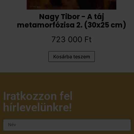
Nagy Tibor - A táj
metamorfózisa 2. (30x25 cm)
723 000
Ft
Kosárba teszem
Iratkozzon fel
hírlevelünkre!