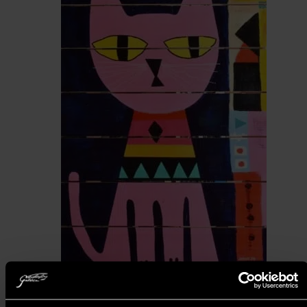
Shane 54 (Császár Előd) -
Pink cat is back (75x51 cm)