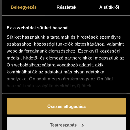
télben (40x25 cm)
Beleegyezés
Részletek
A sütikről
939 000
Ft
Ez a weboldal sütiket használ
Kosárba teszem
Sütiket használunk a tartalmak és hirdetések személyre
szabásához, közösségi funkciók biztosításához, valamint
weboldalforgalmunk elemzéséhez. Ezenkívül közösségi
média-, hirdető- és elemező partnereinkkel megosztjuk az
Ön weboldalhasználatra vonatkozó adatait, akik
kombinálhatják az adatokat más olyan adatokkal,
amelyeket Ön adott meg számukra vagy az Ön által
használt más szolgáltatásokból gyűjtöttek.
Összes elfogadása
Bihon Győző - Szentendre
(40x100 cm)
Testreszabás