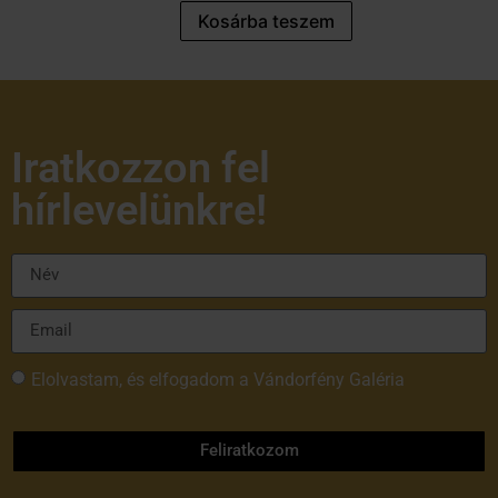
Kosárba teszem
Iratkozzon fel
hírlevelünkre!
Elolvastam, és elfogadom a Vándorfény Galéria
adatvédelmi tájékoztatóját
Feliratkozom