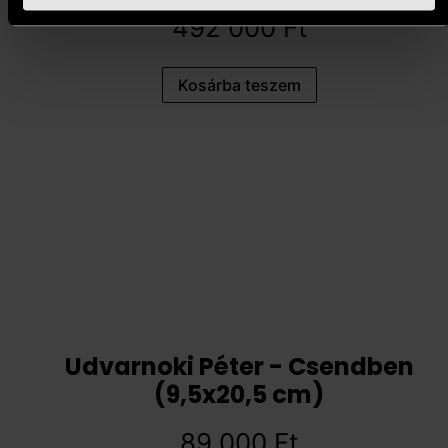
492 000
Ft
Kosárba teszem
Udvarnoki Péter - Csendben
(9,5x20,5 cm)
89 000
Ft