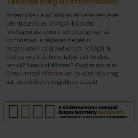
Tekintse meg az otthonában!
Amennyiben a műalkotás elnyerte tetszését
jelentkezzen, és kollégáink bővebb
felvilágosítást adnak! Lehetősége van az
otthonában, a végleges helyén is
megtekinteni az új kedvencét, kollégáink
házhoz viszik és bemutatják azt! Több is
tetszik? Nem tud dönteni? Gyűjtse össze az
Önnek tetsző alkotásokat, és vásárolja meg
azt, ami élőben a legjobban tetszik!