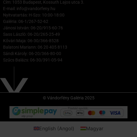
Cím: 1053 Budapest, Kossuth Lajos utca 3.
E-mail: info@vandorfeny.hu
Nyitvatartás: H-Szo: 10:00-18:00
Galéria: 06-1/267-52-62
Jánosi István: 06-20/915-60-76
Sass László: 06-20/265-25-49
Kővári Maja: 06-30/366-8528
Balatoni Mariann: 06 20 405 8113
Sándi Károly: 06-20/366-80-00
Szűcs Balázs: 06-30/391-05-94
© Vándorfény Galéria 2025
English
(
Angol
)
Magyar