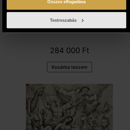
Összes elfogadása
Testreszabás
Pósa Ede - Délidő (68x48 cm)
284 000
Ft
Kosárba teszem