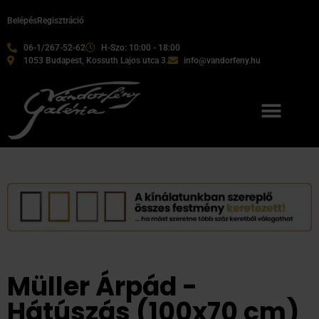
Belépés
Regisztráció
06-1/267-52-62
H-Szo: 10:00 - 18:00
1053 Budapest, Kossuth Lajos utca 3.
info@vandorfeny.hu
Müller Árpád -
Hátúszás (100x70 cm)