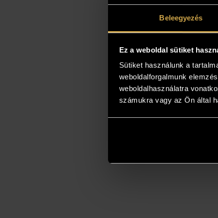
Beleegyezés
Ez a weboldal sütiket haszn
Sütiket használunk a tartal
weboldalforgalmunk elemzésé
weboldalhasználatra vonatko
számukra vagy az Ön által ha