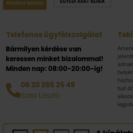
EGYEDI ÁRAT KÉREK
Kosárba teszem
Telefonos ügyfélszolgálat
Tek
Bármilyen kérdése van
Amenn
jelent
keressen minket bizalommal!
adnak
Minden nap: 08:00-20:00-ig!
helyén
házhoz
06 20 265 25 49
tud d
Sass László
alkotá
legjob