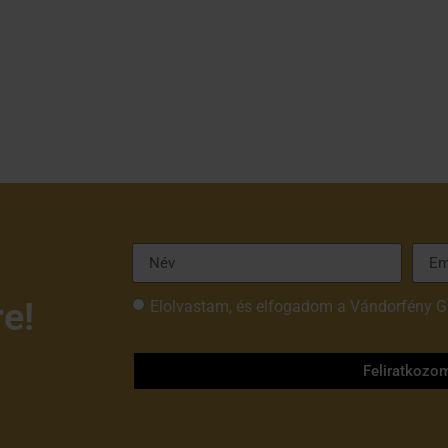
re!
Elolvastam, és elfogadom a Vándorfény G
tájékoztatóját
Feliratkozo