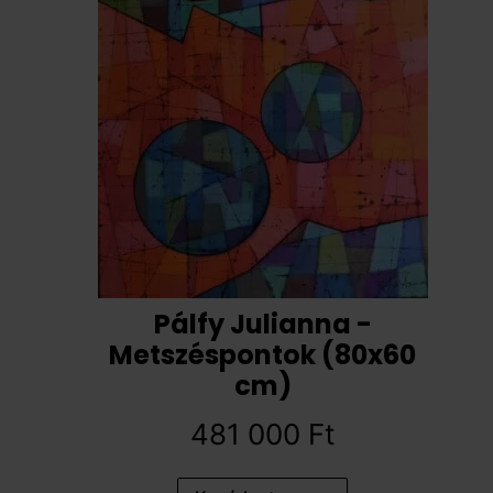
Pálfy Julianna -
Metszéspontok (80x60
cm)
481 000
Ft