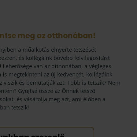
intse meg az otthonában!
yiben a műalkotás elnyerte tetszését
kezzen, és kollégáink bővebb felvilágosítást
! Lehetősége van az otthonában, a végleges
 is megtekinteni az új kedvencét, kollégáink
 viszik és bemutatják azt! Több is tetszik? Nem
önteni? Gyűjtse össze az Önnek tetsző
sokat, és vásárolja meg azt, ami élőben a
ban tetszik!