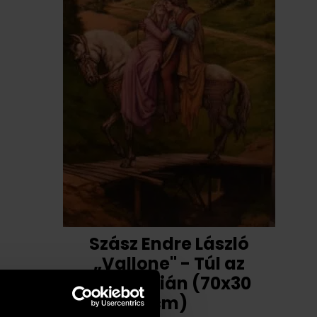
Szász Endre László
„Vallone" - Túl az
óperencián (70x30
cm)