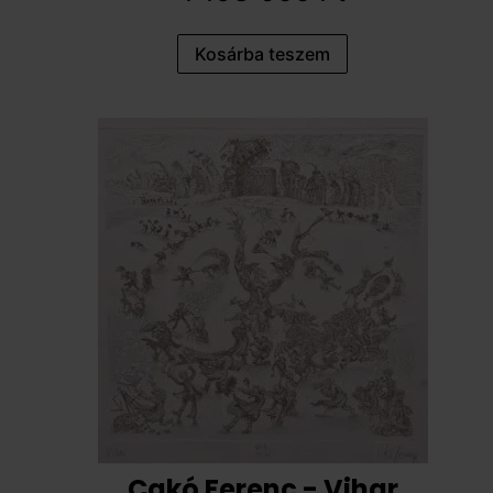
Kosárba teszem
Cakó Ferenc - Vihar