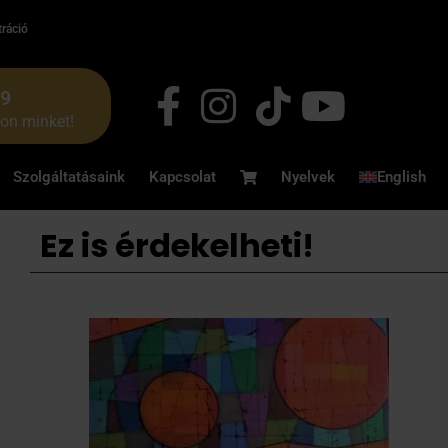
tráció
49
jon minket!
Szolgáltatásaink
Kapcsolat
Nyelvek
English
Ez is érdekelheti!