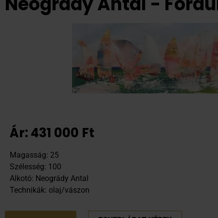
Neogrády Antal - Fordu
Ár:
431 000
Ft
Magasság: 25
Szélesség: 100
Alkotó: Neogrády Antal
Technikák: olaj/vászon