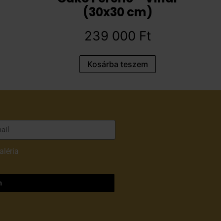
(30x30 cm)
239 000
Ft
Kosárba teszem
aléria
adatvédelmi
m