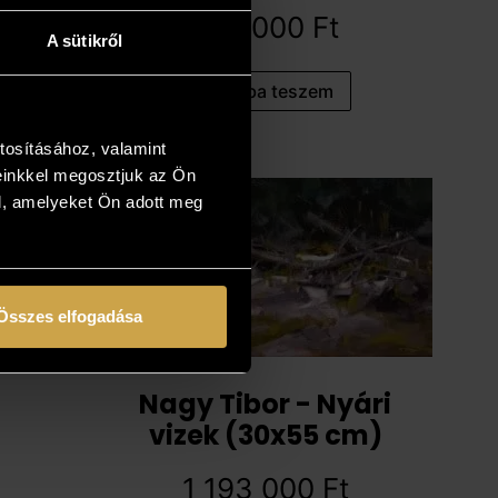
597 000
Ft
A sütikről
Kosárba teszem
tosításához, valamint
einkkel megosztjuk az Ön
l, amelyeket Ön adott meg
Összes elfogadása
Nagy Tibor - Nyári
vizek (30x55 cm)
1 193 000
Ft