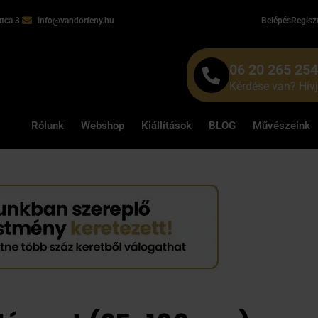
tca 3.
info@vandorfeny.hu
Belépés
Regisz
06 20 265 25
Kérdése van? Hív
Rólunk
Webshop
Kiállítások
BLOG
Művészeink