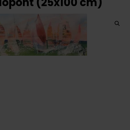
lópont (25x100 cm)