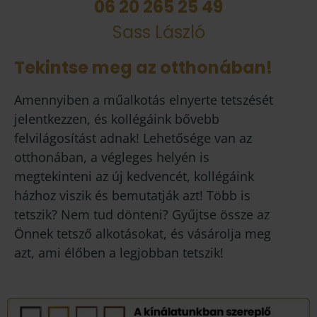
06 20 265 25 49
Sass László
Tekintse meg az otthonában!
Amennyiben a műalkotás elnyerte tetszését
jelentkezzen, és kollégáink bővebb
felvilágosítást adnak! Lehetősége van az
otthonában, a végleges helyén is
megtekinteni az új kedvencét, kollégáink
házhoz viszik és bemutatják azt! Több is
tetszik? Nem tud dönteni? Gyűjtse össze az
Önnek tetsző alkotásokat, és vásárolja meg
azt, ami élőben a legjobban tetszik!