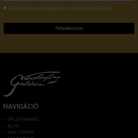
Elolvastam, és elfogadom a Vándorfény Galéria
adatvédelmi tájékoztatóját
Feliratkozom
NAVIGÁCIÓ
GALÉRIÁNKRÓL
BLOG
KIÁLLÍTÁSOK