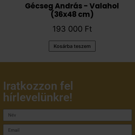
Gécseg András - Valahol
(36x48 cm)
193 000
Ft
Kosárba teszem
Iratkozzon fel
hírlevelünkre!