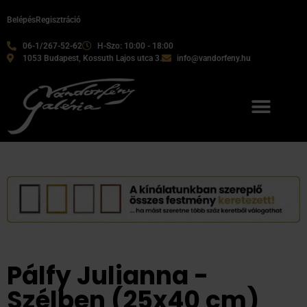
Belépés
Regisztráció
06-1/267-52-62
H-Szo: 10:00 - 18:00
1053 Budapest, Kossuth Lajos utca 3.
info@vandorfeny.hu
Pálfy Julianna -
Szélben (25x40 cm)