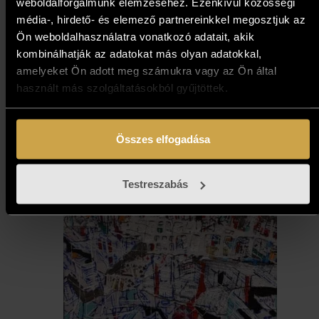
weboldalforgalmunk elemzéséhez. Ezenkívül közösségi
média-, hirdető- és elemező partnereinkkel megosztjuk az
471 000
Ft
Ön weboldalhasználatra vonatkozó adatait, akik
kombinálhatják az adatokat más olyan adatokkal,
amelyeket Ön adott meg számukra vagy az Ön által
Kosárba teszem
használt más szolgáltatásokból gyűjtöttek.
Összes elfogadása
Testreszabás