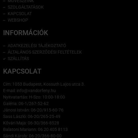
MŰVÉSZEINK
SZOLGÁLTATÁSOK
KAPCSOLAT
WEBSHOP
INFORMÁCIÓK
ADATKEZELÉSI TÁJÉKOZTATÓ
ÁLTALÁNOS SZERZŐDÉSI FELTÉTELEK
SZÁLLÍTÁS
KAPCSOLAT
Cím: 1053 Budapest, Kossuth Lajos utca 3.
E-mail: info@vandorfeny.hu
Nyitvatartás: H-Szo: 10:00-18:00
Galéria: 06-1/267-52-62
Jánosi István: 06-20/915-60-76
Sass László: 06-20/265-25-49
Kővári Maja: 06-30/366-8528
Balatoni Mariann: 06 20 405 8113
Sándi Károly: 06-20/366-80-00