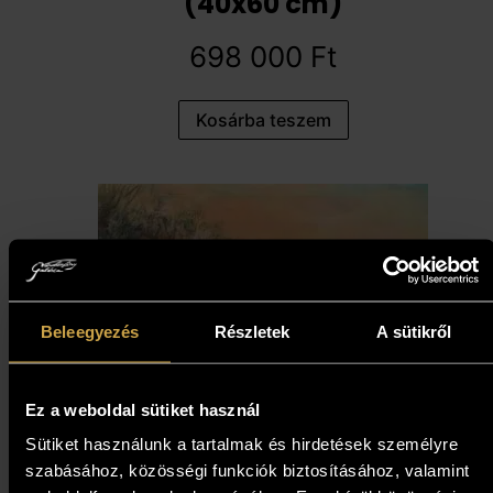
(40x60 cm)
698 000
Ft
Kosárba teszem
Beleegyezés
Részletek
A sütikről
Ez a weboldal sütiket használ
Sütiket használunk a tartalmak és hirdetések személyre
Bottyán Marianna - Tél a
szabásához, közösségi funkciók biztosításához, valamint
Háros-szigeten (60x80 cm)