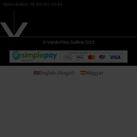
Szűcs Balázs: 06-30/391-05-94
© Vándorfény Galéria 2025
English
(
Angol
)
Magyar