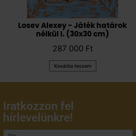
Losev Alexey - Játék határok
nélkül I. (30x30 cm)
287 000
Ft
Kosárba teszem
Iratkozzon fel
hírlevelünkre!