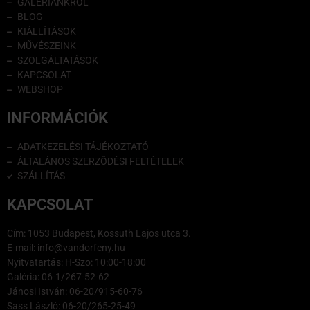
GALÉRIÁNKRÓL
BLOG
KIÁLLÍTÁSOK
MŰVÉSZEINK
SZOLGÁLTATÁSOK
KAPCSOLAT
WEBSHOP
INFORMÁCIÓK
ADATKEZELÉSI TÁJÉKOZTATÓ
ÁLTALÁNOS SZERZŐDÉSI FELTÉTELEK
SZÁLLÍTÁS
KAPCSOLAT
Cím: 1053 Budapest, Kossuth Lajos utca 3.
E-mail: info@vandorfeny.hu
Nyitvatartás: H-Szo: 10:00-18:00
Galéria: 06-1/267-52-62
Jánosi István: 06-20/915-60-76
Sass László: 06-20/265-25-49