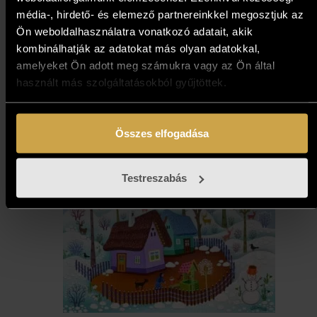
Boros Attila - Tangó (14x21
média-, hirdető- és elemező partnereinkkel megosztjuk az
Ön weboldalhasználatra vonatkozó adatait, akik
cm)
kombinálhatják az adatokat más olyan adatokkal,
amelyeket Ön adott meg számukra vagy az Ön által
82 000
Ft
használt más szolgáltatásokból gyűjtöttek.
Kosárba teszem
Összes elfogadása
Testreszabás