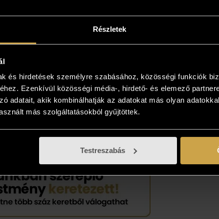
intse meg az otthonában!
Részletek
yiben a műalkotás elnyerte tetszését
kezzen, és kollégáink bővebb felvilágosítást
! Lehetősége van az otthonában, a végleges
ál
 is megtekinteni az új kedvencét, kollégáink
mak és hirdetések személyre szabásához, közösségi funkciók biz
 viszik és bemutatják azt! Több is tetszik? Nem
hez. Ezenkívül közösségi média-, hirdető- és elemező partner
önteni? Gyűjtse össze az Önnek tetsző
zó adatait, akik kombinálhatják az adatokat más olyan adatokka
sznált más szolgáltatásokból gyűjtöttek.
sokat, és vásárolja meg azt, ami élőben a
ban tetszik!
Testreszabás