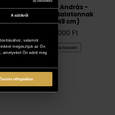
Gécseg András -
Háttal a Balatonnak
A sütikről
(35x49 cm)
194 000
Ft
tosításához, valamint
einkkel megosztjuk az Ön
Kosárba teszem
l, amelyeket Ön adott meg
Összes elfogadása