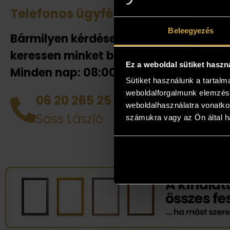
Telefonos ügyfélszolgálat
Tek
Beleegyezés
Bármilyen kérdése van
Amenn
jelent
keressen minket bizalommal!
adnak
Ez a weboldal sütiket haszn
Minden nap: 08:00-20:00-ig!
helyén
Sütiket használunk a tartal
házhoz
weboldalforgalmunk elemzésé
06 20 265 25 49
tud d
weboldalhasználatra vonatko
Sass László
számukra vagy az Ön által ha
alkotá
legjob