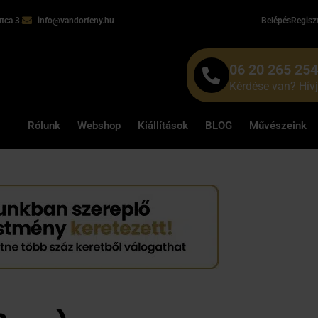
tca 3.
info@vandorfeny.hu
Belépés
Regisz
06 20 265 25
Kérdése van? Hív
Rólunk
Webshop
Kiállítások
BLOG
Művészeink