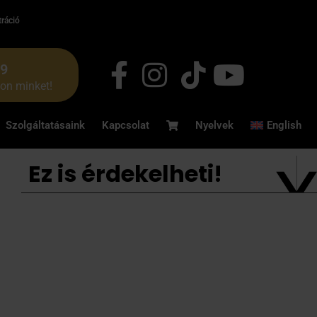
tráció
49
jon minket!
Szolgáltatásaink
Kapcsolat
Nyelvek
English
Ez is érdekelheti!