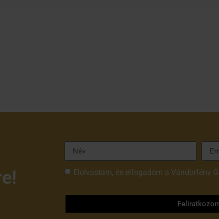
re!
Elolvastam, és elfogadom a Vándorfény G
tájékoztatóját
Feliratkozo