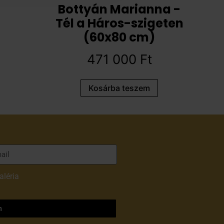
Bottyán Marianna -
Tél a Háros-szigeten
(60x80 cm)
471 000
Ft
Kosárba teszem
aléria
adatvédelmi
m