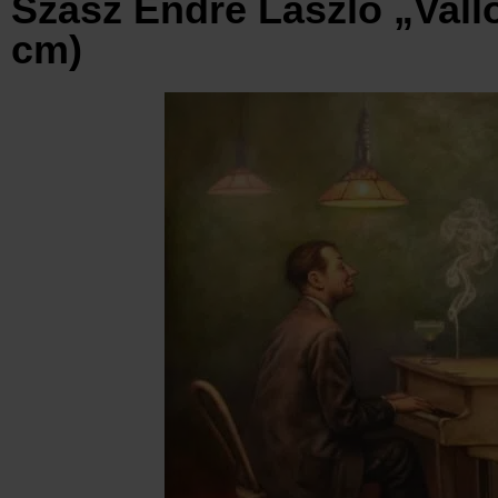
Szász Endre László „Vallo
cm)