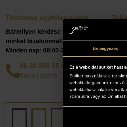
Telefonos ügyfélszolgálat
Teki
Amenn
Bármilyen kérdése van keressen
jelent
minket bizalommal!
adnak
Beleegyezés
Minden nap: 08:00-20:00-ig!
helyén
házhoz
06 20 265 25 49
Ez a weboldal sütiket haszn
tud d
Sass László
alkotá
Sütiket használunk a tartal
weboldalforgalmunk elemzésé
legjob
weboldalhasználatra vonatko
számukra vagy az Ön által ha