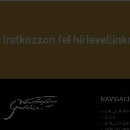
Iratkozzon fel hírlevelünk
NAVIGÁC
GALÉRIÁNKR
BLOG
KIÁLLÍTÁSOK
MŰVÉSZEINK