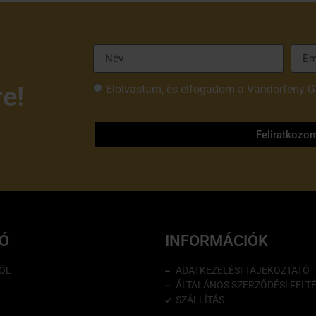
re!
Elolvastam, és elfogadom a Vándorfény G
tájékoztatóját
Feliratkozo
IÓ
INFORMÁCIÓK
ÓL
ADATKEZELÉSI TÁJÉKOZTATÓ
ÁLTALÁNOS SZERZŐDÉSI FELT
SZÁLLÍTÁS