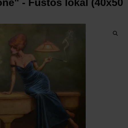
ne" - Füstös lokál (40x50