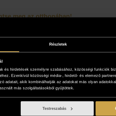
ntse meg az otthonában!
yiben a műalkotás elnyerte tetszését
kezzen, és kollégáink bővebb felvilágosítást
! Lehetősége van az otthonában, a végleges
Részletek
 is megtekinteni az új kedvencét, kollégáink
 viszik és bemutatják azt! Több is tetszik? Nem
ál
önteni? Gyűjtse össze az Önnek tetsző
sokat, és vásárolja meg azt, ami élőben a
mak és hirdetések személyre szabásához, közösségi funkciók biz
hez. Ezenkívül közösségi média-, hirdető- és elemező partner
ban tetszik!
zó adatait, akik kombinálhatják az adatokat más olyan adatokka
sznált más szolgáltatásokból gyűjtöttek.
Testreszabás