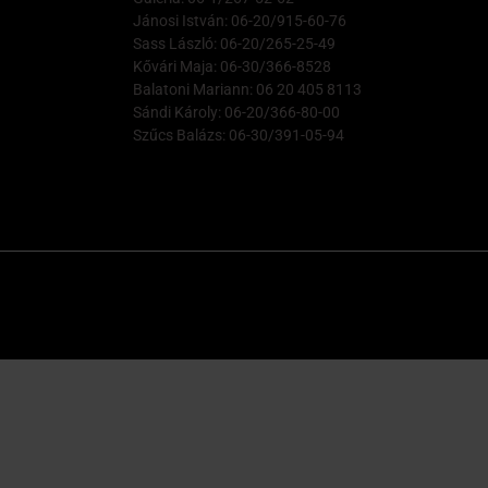
Jánosi István: 06-20/915-60-76
Sass László: 06-20/265-25-49
Kővári Maja: 06-30/366-8528
Balatoni Mariann: 06 20 405 8113
Sándi Károly: 06-20/366-80-00
Szűcs Balázs: 06-30/391-05-94