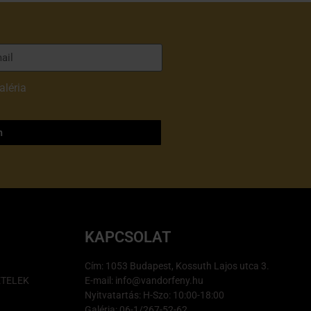
aléria
adatvédelmi
m
KAPCSOLAT
Cím: 1053 Budapest, Kossuth Lajos utca 3.
ÉTELEK
E-mail: info@vandorfeny.hu
Nyitvatartás: H-Szo: 10:00-18:00
Galéria: 06-1/267-52-62