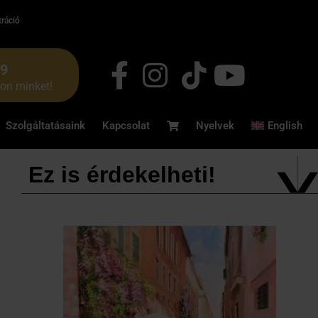
tráció
49
jon minket!
Szolgáltatásaink
Kapcsolat
Nyelvek
English
Ez is érdekelheti!