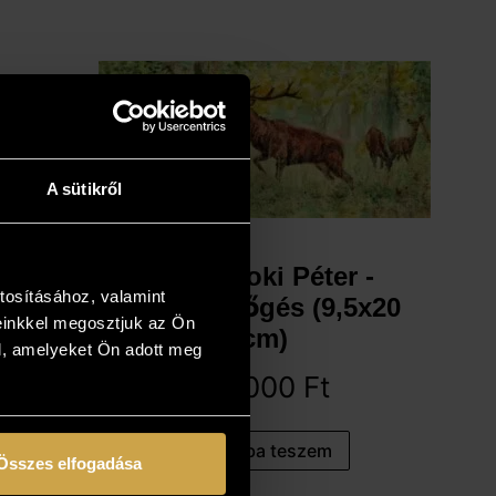
A sütikről
Udvarnoki Péter -
tosításához, valamint
Szarvasbőgés (9,5x20
einkkel megosztjuk az Ön
cm)
l, amelyeket Ön adott meg
89 000
Ft
Kosárba teszem
Összes elfogadása