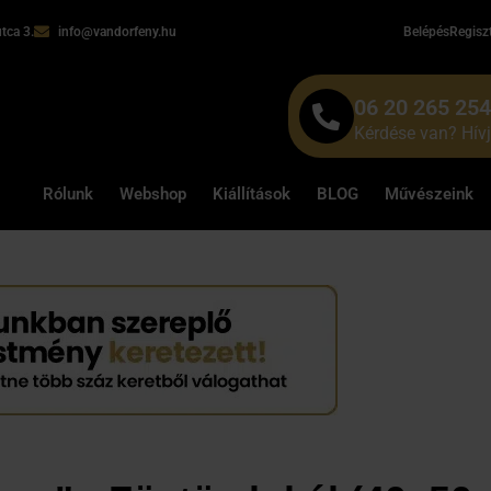
tca 3.
info@vandorfeny.hu
Belépés
Regisz
06 20 265 25
Kérdése van? Hív
Rólunk
Webshop
Kiállítások
BLOG
Művészeink