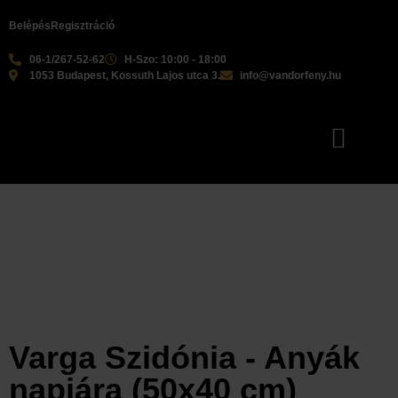
Belépés
Regisztráció
06-1/267-52-62
H-Szo: 10:00 - 18:00
1053 Budapest, Kossuth Lajos utca 3.
info@vandorfeny.hu
Varga Szidónia - Anyák
napjára (50x40 cm)