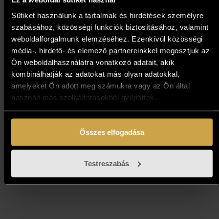
Sütiket használunk a tartalmak és hirdetések személyre
szabásához, közösségi funkciók biztosításához, valamint
weboldalforgalmunk elemzéséhez. Ezenkívül közösségi
média-, hirdető- és elemező partnereinkkel megosztjuk az
Ön weboldalhasználatra vonatkozó adatait, akik
kombinálhatják az adatokat más olyan adatokkal,
amelyeket Ön adott meg számukra vagy az Ön által
használt más szolgáltatásokból gyűjtöttek.
Nagy Kálmán - És csend és hó
(60x40 cm)
Összes elfogadása
432 000
Ft
Testreszabás
Kosárba teszem