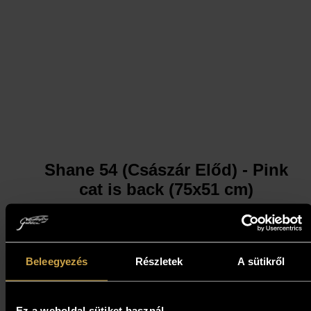
Shane 54 (Császár Előd) - Pink
cat is back (75x51 cm)
593 000
Ft
Beleegyezés
Részletek
A sütikről
Kosárba teszem
Ez a weboldal sütiket használ