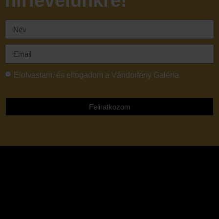
hírlevelünkre!
Elolvastam, és elfogadom a Vándorfény Galéria
adatvédelmi tájékoztatóját
Feliratkozom