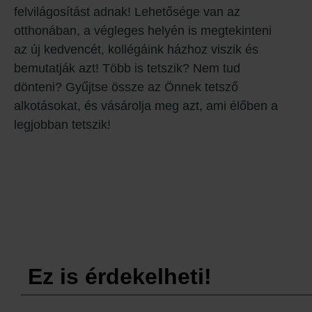
felvilágosítást adnak! Lehetősége van az
otthonában, a végleges helyén is megtekinteni
az új kedvencét, kollégáink házhoz viszik és
bemutatják azt! Több is tetszik? Nem tud
dönteni? Gyűjtse össze az Önnek tetsző
alkotásokat, és vásárolja meg azt, ami élőben a
legjobban tetszik!
Ez is érdekelheti!