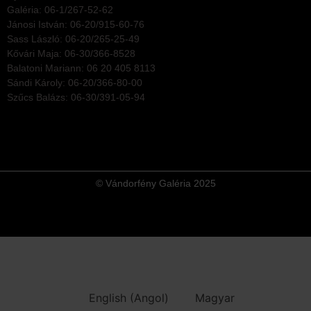
Galéria: 06-1/267-52-62
Jánosi István: 06-20/915-60-76
Sass László: 06-20/265-25-49
Kővári Maja: 06-30/366-8528
Balatoni Mariann: 06 20 405 8113
Sándi Károly: 06-20/366-80-00
Szűcs Balázs: 06-30/391-05-94
© Vándorfény Galéria 2025
English
(
Angol
)
Magyar