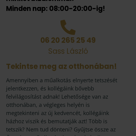
Minden nap: 08:00-20:00-ig!
06 20 265 25 49
Sass László
Tekintse meg az otthonában!
Amennyiben a műalkotás elnyerte tetszését
jelentkezzen, és kollégáink bővebb
felvilágosítást adnak! Lehetősége van az
otthonában, a végleges helyén is
megtekinteni az új kedvencét, kollégáink
házhoz viszik és bemutatják azt! Több is
tetszik? Nem tud dönteni? Gyűjtse össze az