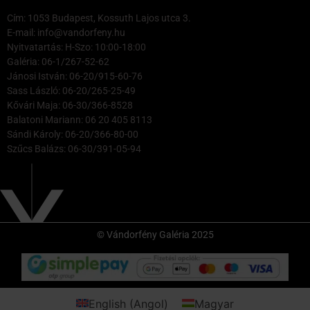
Cím: 1053 Budapest, Kossuth Lajos utca 3.
E-mail: info@vandorfeny.hu
Nyitvatartás: H-Szo: 10:00-18:00
Galéria: 06-1/267-52-62
Jánosi István: 06-20/915-60-76
Sass László: 06-20/265-25-49
Kővári Maja: 06-30/366-8528
Balatoni Mariann: 06 20 405 8113
Sándi Károly: 06-20/366-80-00
Szűcs Balázs: 06-30/391-05-94
© Vándorfény Galéria 2025
English
(
Angol
)
Magyar