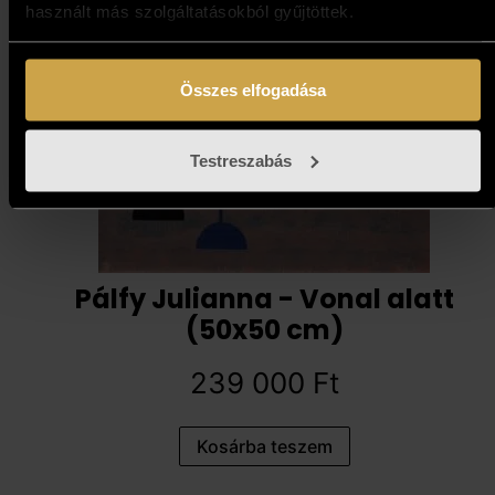
használt más szolgáltatásokból gyűjtöttek.
Összes elfogadása
Testreszabás
Pálfy Julianna - Vonal alatt
(50x50 cm)
239 000
Ft
Kosárba teszem