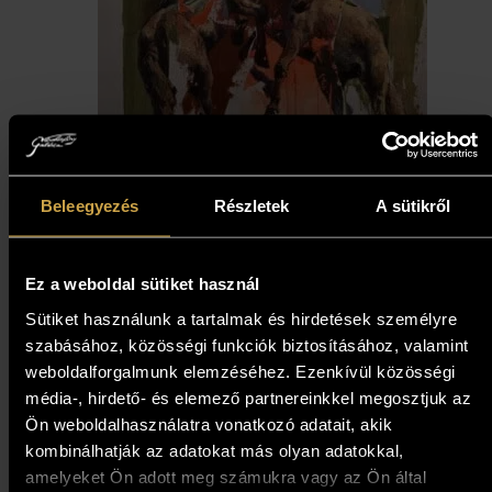
Beleegyezés
Részletek
A sütikről
Margittai Papp Gábor -
Mének harca (79,5x79,5 cm)
Ez a weboldal sütiket használ
491 000
Ft
Sütiket használunk a tartalmak és hirdetések személyre
szabásához, közösségi funkciók biztosításához, valamint
Kosárba teszem
weboldalforgalmunk elemzéséhez. Ezenkívül közösségi
média-, hirdető- és elemező partnereinkkel megosztjuk az
Ön weboldalhasználatra vonatkozó adatait, akik
kombinálhatják az adatokat más olyan adatokkal,
amelyeket Ön adott meg számukra vagy az Ön által