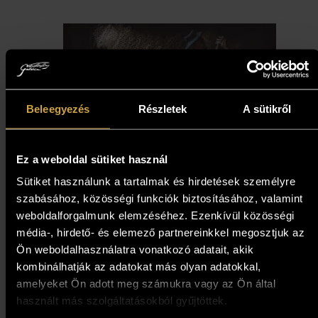
Beleegyezés
Részletek
A sütikről
Ez a weboldal sütiket használ
Boros Attila - Tangó (14x21
Sütiket használunk a tartalmak és hirdetések személyre
szabásához, közösségi funkciók biztosításához, valamint
cm)
weboldalforgalmunk elemzéséhez. Ezenkívül közösségi
média-, hirdető- és elemező partnereinkkel megosztjuk az
82 000
Ft
Ön weboldalhasználatra vonatkozó adatait, akik
kombinálhatják az adatokat más olyan adatokkal,
Kosárba teszem
amelyeket Ön adott meg számukra vagy az Ön által
használt más szolgáltatásokból gyűjtöttek.