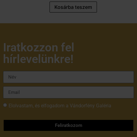
Kosárba teszem
Iratkozzon fel
hírlevelünkre!
Elolvastam, és elfogadom a Vándorfény Galéria
adatvédelmi tájékoztatóját
Feliratkozom