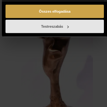
Összes elfogadása
Testreszabás