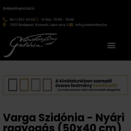
Belépés
Regisztráció
06-1/267-52-62
H-Szo: 10:00 - 18:00
1053 Budapest, Kossuth Lajos utca 3.
info@vandorfeny.hu
Varga Szidónia - Nyári
ragyogás (50x40 cm)