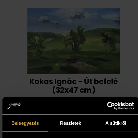
Kokas Ignác - Út befelé
(32x47 cm)
387 000
Ft
Kosárba teszem
Beleegyezés
Részletek
A sütikről