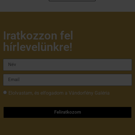
Iratkozzon fel
hírlevelünkre!
Elolvastam, és elfogadom a Vándorfény Galéria
adatvédelmi tájékoztatóját
Feliratkozom