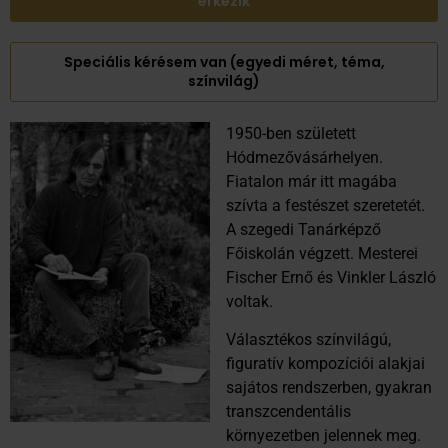
érkezik
Speciális kérésem van (egyedi méret, téma,
színvilág)
1950-ben született
Hódmezővásárhelyen.
Fiatalon már itt magába
szívta a festészet szeretetét.
A szegedi Tanárképző
Főiskolán végzett. Mesterei
Fischer Ernő és Vinkler László
voltak.
Választékos színvilágú,
figuratív kompozíciói alakjai
sajátos rendszerben, gyakran
transzcendentális
környezetben jelennek meg.