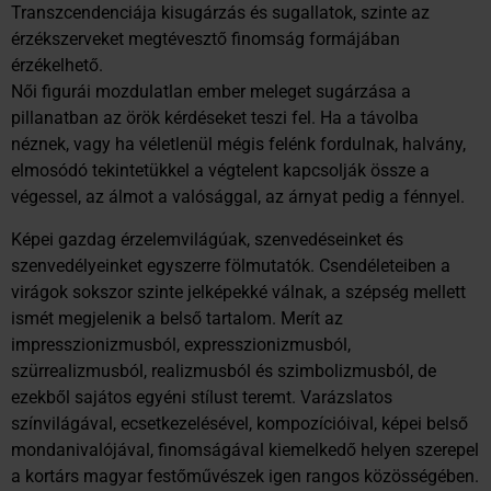
Transzcendenciája kisugárzás és sugallatok, szinte az
érzékszerveket megtévesztő finomság formájában
érzékelhető.
Női figurái mozdulatlan ember meleget sugárzása a
pillanatban az örök kérdéseket teszi fel. Ha a távolba
néznek, vagy ha véletlenül mégis felénk fordulnak, halvány,
elmosódó tekintetükkel a végtelent kapcsolják össze a
végessel, az álmot a valósággal, az árnyat pedig a fénnyel.
Képei gazdag érzelemvilágúak, szenvedéseinket és
szenvedélyeinket egyszerre fölmutatók. Csendéleteiben a
virágok sokszor szinte jelképekké válnak, a szépség mellett
ismét megjelenik a belső tartalom. Merít az
impresszionizmusból, expresszionizmusból,
szürrealizmusból, realizmusból és szimbolizmusból, de
ezekből sajátos egyéni stílust teremt. Varázslatos
színvilágával, ecsetkezelésével, kompozícióival, képei belső
mondanivalójával, finomságával kiemelkedő helyen szerepel
a kortárs magyar festőművészek igen rangos közösségében.