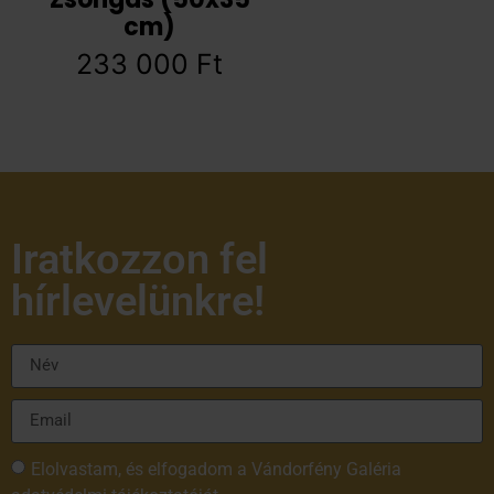
cm)
233 000
Ft
Iratkozzon fel
hírlevelünkre!
Elolvastam, és elfogadom a Vándorfény Galéria