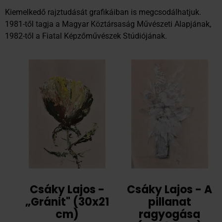
Kiemelkedő rajztudását grafikáiban is megcsodálhatjuk.
1981-től tagja a Magyar Köztársaság Művészeti Alapjának,
1982-től a Fiatal Képzőművészek Stúdiójának.
Csáky Lajos -
Csáky Lajos - A
„Gránit" (30x21
pillanat
cm)
ragyogása