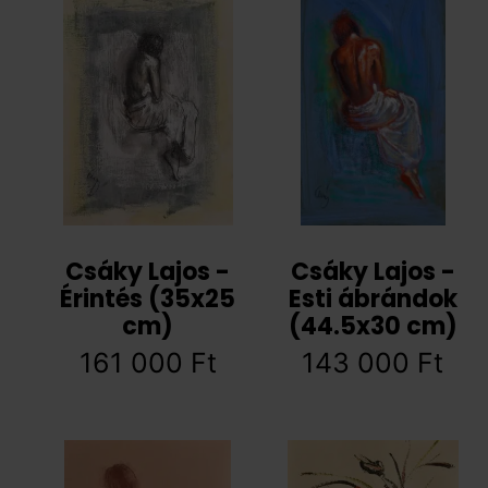
Csáky Lajos -
Csáky Lajos -
Érintés (35x25
Esti ábrándok
cm)
(44.5x30 cm)
161 000
Ft
143 000
Ft