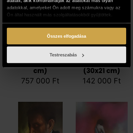
adatait, akik kombinálhatják az adatokat más olyan
adatokkal, amelyeket Ön adott meg számukra vagy az
Ön által használt más szolgáltatásokból gyűjtöttek.
Összes elfogadása
Csáky Lajos -
Csáky Lajos -
Testreszabás
Idézet (70x70
Időtlen érzések
cm)
(30x21 cm)
757 000
Ft
142 000
Ft