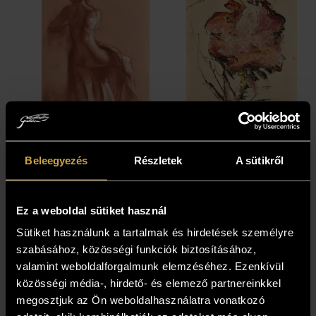
Csáky Lajos -
Csáky Lajos -
Beleegyezés
Részletek
A sütikről
Esti érzés (30x20
Fellázadt rózsa
cm)
(29x21 cm)
151 000
Ft
141 000
Ft
Ez a weboldal sütiket használ
Sütiket használunk a tartalmak és hirdetések személyre
szabásához, közösségi funkciók biztosításához,
valamint weboldalforgalmunk elemzéséhez. Ezenkívül
közösségi média-, hirdető- és elemező partnereinkkel
megosztjuk az Ön weboldalhasználatra vonatkozó