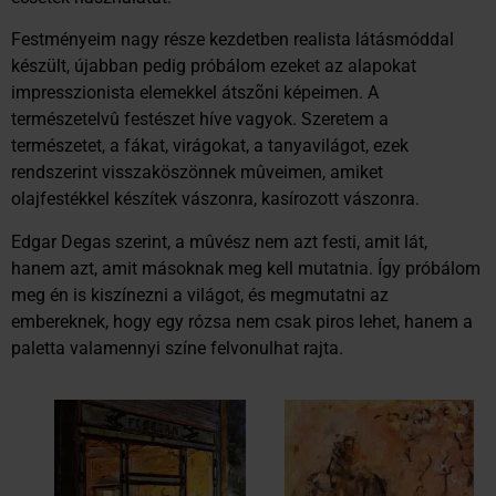
Festményeim nagy része kezdetben realista látásmóddal
készült, újabban pedig próbálom ezeket az alapokat
impresszionista elemekkel átszõni képeimen. A
természetelvû festészet híve vagyok. Szeretem a
természetet, a fákat, virágokat, a tanyavilágot, ezek
rendszerint visszaköszönnek mûveimen, amiket
olajfestékkel készítek vászonra, kasírozott vászonra.
Edgar Degas szerint, a mûvész nem azt festi, amit lát,
hanem azt, amit másoknak meg kell mutatnia. Így próbálom
meg én is kiszínezni a világot, és megmutatni az
embereknek, hogy egy rózsa nem csak piros lehet, hanem a
paletta valamennyi színe felvonulhat rajta.