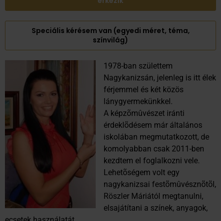
érkezik
Speciális kérésem van (egyedi méret, téma,
színvilág)
1978-ban születtem
Nagykanizsán, jelenleg is itt élek
férjemmel és két közös
lánygyermekünkkel.
A képzõmûvészet iránti
érdeklõdésem már általános
iskolában megmutatkozott, de
komolyabban csak 2011-ben
kezdtem el foglalkozni vele.
Lehetõségem volt egy
nagykanizsai festõmûvésznõtõl,
Röszler Máriától megtanulni,
elsajátítani a színek, anyagok,
ecsetek használatát.