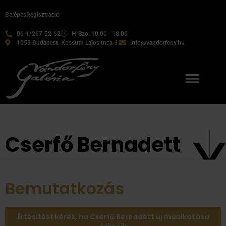
Belépés
Regisztráció
06-1/267-52-62
H-Szo: 10:00 - 18:00
1053 Budapest, Kossuth Lajos utca 3.
info@vandorfeny.hu
Cserfő Bernadett
Bemutatkozás
Értesítést kérek, ha Cserfő Bernadett új műalkotása