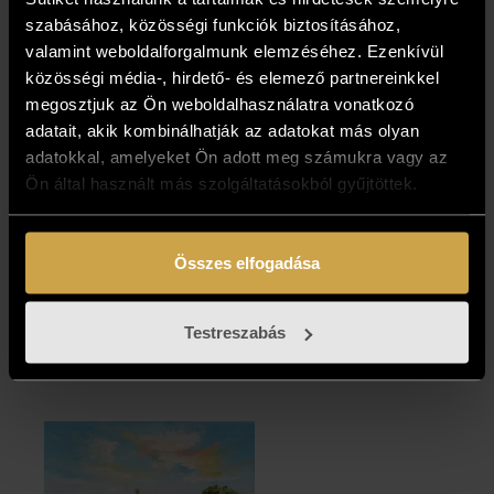
szabásához, közösségi funkciók biztosításához,
valamint weboldalforgalmunk elemzéséhez. Ezenkívül
közösségi média-, hirdető- és elemező partnereinkkel
megosztjuk az Ön weboldalhasználatra vonatkozó
adatait, akik kombinálhatják az adatokat más olyan
adatokkal, amelyeket Ön adott meg számukra vagy az
Ön által használt más szolgáltatásokból gyűjtöttek.
Cserfő
Cserfő
Bernadett -
Bernadett -
Szeretlek
Tündértánc
Összes elfogadása
(50x40 cm)
(30x24 cm)
227 000
Ft
123 000
Ft
Testreszabás