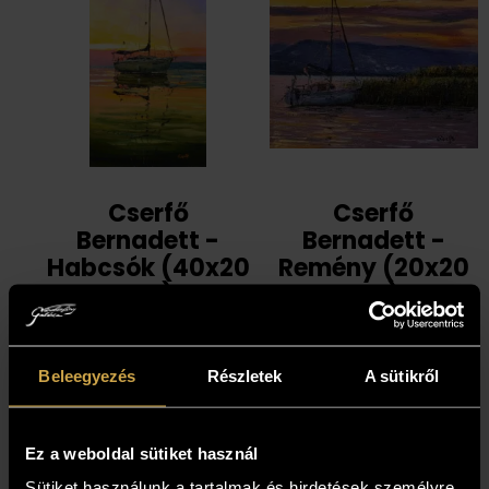
Cserfő
Cserfő
Bernadett -
Bernadett -
Habcsók (40x20
Remény (20x20
cm)
cm)
164 000
Ft
87 000
Ft
Beleegyezés
Részletek
A sütikről
Ez a weboldal sütiket használ
Sütiket használunk a tartalmak és hirdetések személyre