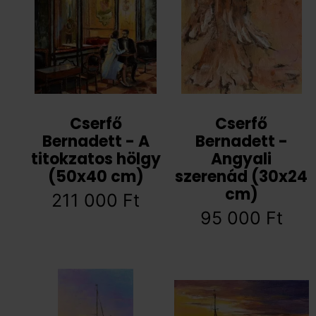
Cserfő
Cserfő
Bernadett - A
Bernadett -
titokzatos hölgy
Angyali
(50x40 cm)
szerenád (30x24
cm)
211 000
Ft
95 000
Ft