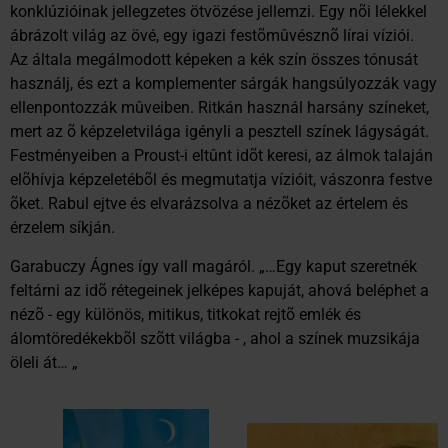
konklúzióinak jellegzetes ötvözése jellemzi. Egy nõi lélekkel
ábrázolt világ az övé, egy igazi festõmûvésznõ lírai víziói.
Az általa megálmodott képeken a kék szín összes tónusát
használj, és ezt a komplementer sárgák hangsúlyozzák vagy
ellenpontozzák mûveiben. Ritkán használ harsány színeket,
mert az õ képzeletvilága igényli a pesztell színek lágyságát.
Festményeiben a Proust-i eltûnt idõt keresi, az álmok talaján
elõhívja képzeletébõl és megmutatja vízióit, vászonra festve
õket. Rabul ejtve és elvarázsolva a nézõket az értelem és
érzelem síkján.
Garabuczy Ágnes így vall magáról. „…Egy kaput szeretnék
feltárni az idõ rétegeinek jelképes kapuját, ahová beléphet a
nézõ - egy különös, mitikus, titkokat rejtõ emlék és
álomtöredékekbõl szõtt világba - , ahol a színek muzsikája
öleli át… „