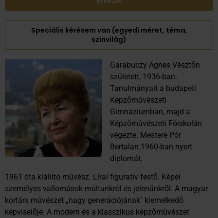
érkezik
Speciális kérésem van (egyedi méret, téma,
színvilág)
Garabuczy Ágnes Vésztõn
született, 1936-ban.
Tanulmányait a budapeti
Képzõmûvészeti
Gimnáziumban, majd a
Képzõmûvészeti Fõiskolán
végezte. Mestere Pór
Bertalan.1960-ban nyert
diplomát.
1961 óta kiállító mûvész. Lírai figuratív festõ. Képei
személyes vallomások múltunkról és jelenünkrõl. A magyar
kortárs mûvészet „nagy generációjának" kiemelkedõ
képviselõje. A modern és a klasszikus képzõmûvészet