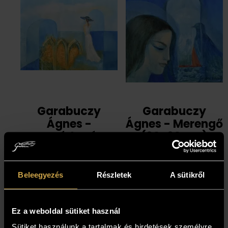
Garabuczy
Garabuczy
Ágnes -
Ágnes - Merengő
Megérkezés
(30x30 cm)
(60x80 cm)
589 000
Ft
1 492 000
Ft
Beleegyezés
Részletek
A sütikről
Ez a weboldal sütiket használ
Sütiket használunk a tartalmak és hirdetések személyre