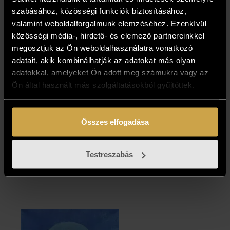
szabásához, közösségi funkciók biztosításához,
valamint weboldalforgalmunk elemzéséhez. Ezenkívül
közösségi média-, hirdető- és elemező partnereinkkel
megosztjuk az Ön weboldalhasználatra vonatkozó
adatait, akik kombinálhatják az adatokat más olyan
adatokkal, amelyeket Ön adott meg számukra vagy az
Ön által használt más szolgáltatásokból gyűjtöttek.
Garabuczy
Garabuczy
Ágnes -
Ágnes - Tűnő idő
Összes elfogadása
Oltalmazó
(70x100 cm)
(80x60 cm)
2 917 000
Ft
Testreszabás
1 487 000
Ft