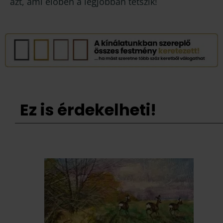
azt, ami élőben a legjobban tetszik!
Ez is érdekelheti!