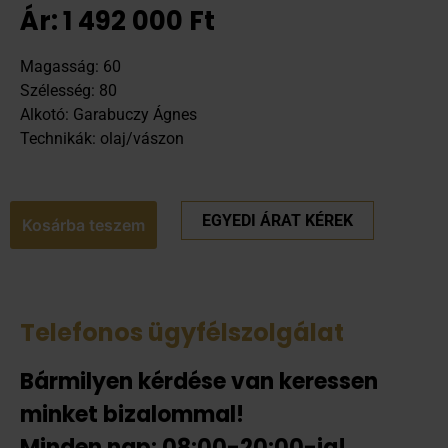
Ár:
1 492 000
Ft
Magasság: 60
Szélesség: 80
Alkotó: Garabuczy Ágnes
Technikák: olaj/vászon
EGYEDI ÁRAT KÉREK
Kosárba teszem
Telefonos ügyfélszolgálat
Bármilyen kérdése van keressen
minket bizalommal!
Minden nap: 08:00-20:00-ig!