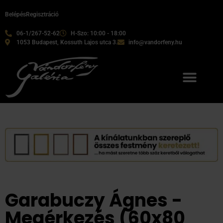
Belépés
Regisztráció
06-1/267-52-62
H-Szo: 10:00 - 18:00
1053 Budapest, Kossuth Lajos utca 3.
info@vandorfeny.hu
Garabuczy Ágnes -
Megérkezés (60x80