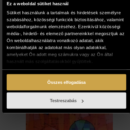
Ez a weboldal sütiket használ
Neogrády Antal - Égervölgyi
Sütiket használunk a tartalmak és hirdetések személyre
tó (40x60 cm)
szabásához, közösségi funkciók biztosításához, valamint
weboldalforgalmunk elemzéséhez. Ezenkívül közösségi
379 000
Ft
média-, hirdető- és elemező partnereinkkel megosztjuk az
Ön weboldalhasználatra vonatkozó adatait, akik
kombinálhatják az adatokat más olyan adatokkal,
Kosárba teszem
amelyeket Ön adott meg számukra vagy az Ön által
használt más szolgáltatásokból gyűjtöttek.
Összes elfogadása
Testreszabás