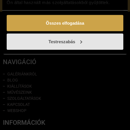
Ön által használt más szolgáltatásokból gyűjtöttek.
Összes elfogadása
Testreszabás
NAVIGÁCIÓ
GALÉRIÁNKRÓL
BLOG
KIÁLLÍTÁSOK
MŰVÉSZEINK
SZOLGÁLTATÁSOK
KAPCSOLAT
WEBSHOP
INFORMÁCIÓK