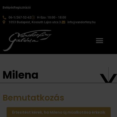
Belépés
Regisztráció
06-1/267-52-62
H-Szo: 10:00 - 18:00
1053 Budapest, Kossuth Lajos utca 3.
info@vandorfeny.hu
Milena
Bemutatkozás
Értesítést kérek, ha Milena új műalkotása érkezik