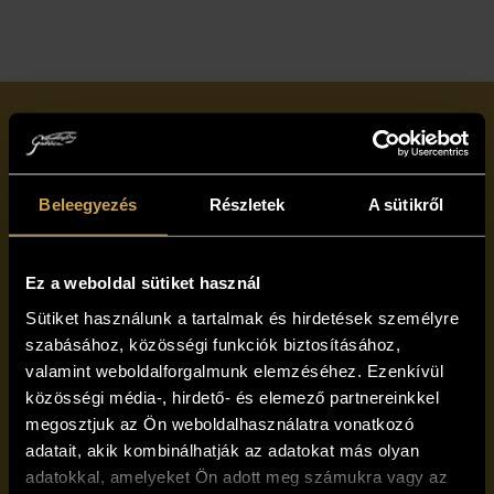
Iratkozzon fel
hírlevelünkre!
Beleegyezés
Részletek
A sütikről
Ez a weboldal sütiket használ
Sütiket használunk a tartalmak és hirdetések személyre
szabásához, közösségi funkciók biztosításához,
valamint weboldalforgalmunk elemzéséhez. Ezenkívül
Elolvastam, és elfogadom a Vándorfény Galéria
közösségi média-, hirdető- és elemező partnereinkkel
adatvédelmi tájékoztatóját
megosztjuk az Ön weboldalhasználatra vonatkozó
Feliratkozom
adatait, akik kombinálhatják az adatokat más olyan
adatokkal, amelyeket Ön adott meg számukra vagy az