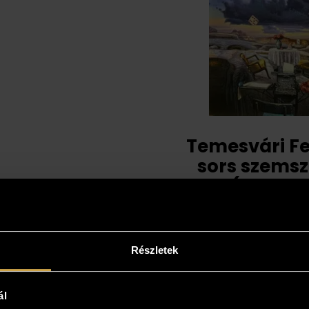
Temesvári Fe
sors szems
(80x70 
847 00
Részletek
ál