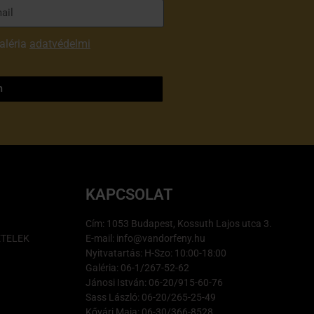
aléria
adatvédelmi
m
KAPCSOLAT
Cím: 1053 Budapest, Kossuth Lajos utca 3.
ÉTELEK
E-mail: info@vandorfeny.hu
Nyitvatartás: H-Szo: 10:00-18:00
Galéria: 06-1/267-52-62
Jánosi István: 06-20/915-60-76
Sass László: 06-20/265-25-49
Kővári Maja: 06-30/366-8528