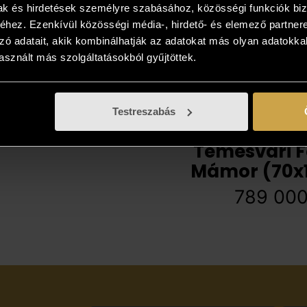
mak és hirdetések személyre szabásához, közösségi funkciók biz
hez. Ezenkívül közösségi média-, hirdető- és elemező partner
zó adatait, akik kombinálhatják az adatokat más olyan adatokka
sznált más szolgáltatásokból gyűjtöttek.
Testreszabás
Temesvári F
Mámor (70x
789 00