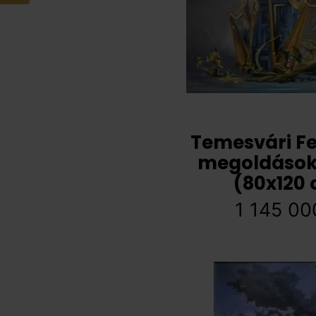
Temesvári Fe
megoldások
(80x120
1 145 0