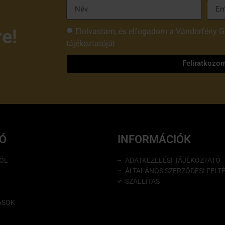
re!
Elolvastam, és elfogadom a Vándorfény G
tájékoztatóját
Feliratkozo
IÓ
INFORMÁCIÓK
ÓL
ADATKEZELÉSI TÁJÉKOZTATÓ
ÁLTALÁNOS SZERZŐDÉSI FELT
SZÁLLÍTÁS
ÁSOK