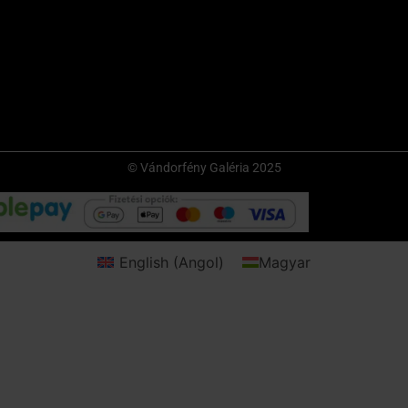
© Vándorfény Galéria 2025
English
(
Angol
)
Magyar