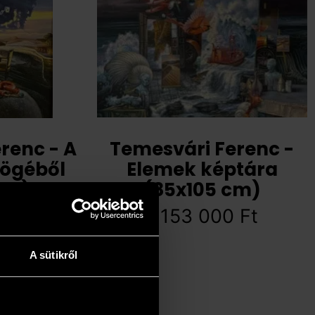
renc - A
Temesvári Ferenc -
zögéből
Elemek képtára
cm)
(85x105 cm)
0
Ft
1 153 000
Ft
A sütikről