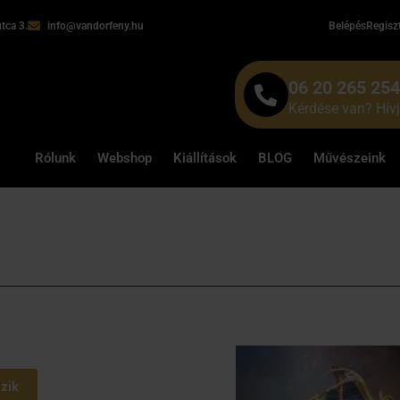
tca 3.
info@vandorfeny.hu
Belépés
Regisz
06 20 265 25
Kérdése van? Hív
Rólunk
Webshop
Kiállítások
BLOG
Művészeink
zik