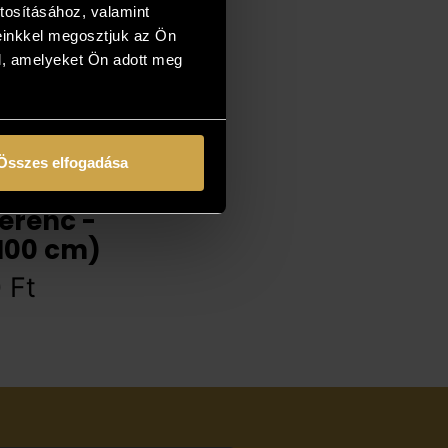
tosításához, valamint
einkkel megosztjuk az Ön
l, amelyeket Ön adott meg
Összes elfogadása
erenc -
100 cm)
0
Ft