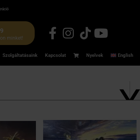
tráció
49
jon minket!
Szolgáltatásaink
Kapcsolat
Nyelvek
English