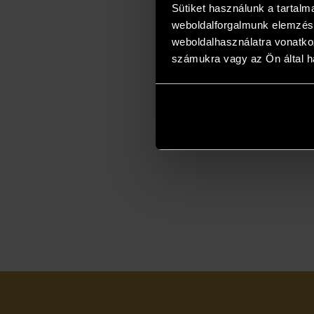
Sütiket használunk a tartal
weboldalforgalmunk elemzésé
weboldalhasználatra vonatko
számukra vagy az Ön által ha