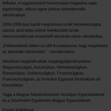
felfedez. A nagybányáról hozott tudást megtartva saját
egyénisége, stílusa egyre jobban kidomborodik
alkotásaiban.
2004-2006-ban baráti meghívásra ismét Németországba
utazott, ahol teljes erővel belekezdett szinte
monumentálisnak nevezhető absztrakt művei alkotásába.
„Elérkezettnek láttam az időt és tudásomat, hogy megértsem
az absztrakt művészetet." - mondta ekkor.
Alkotásai megtalálhatóak magángyűjteményekben
Magyarországon, Ausztriában, Németországban,
Romániában, Svédországban, Finnországban,
Franciaországban, az Amerikai Egyesült Államokban és
Kanadában.
Tagja a Magyar Alkotóművészek Országos Egyesületének
és a Stockholmi Egyetemes Magyar Egyesületnek.
Egyéni kiállítások: