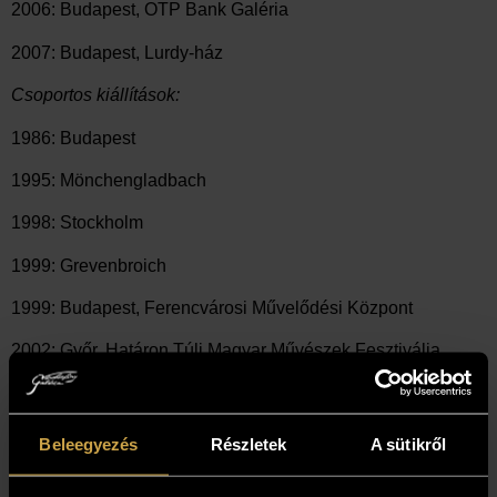
2006: Budapest, OTP Bank Galéria
2007: Budapest, Lurdy-ház
Csoportos kiállítások:
1986: Budapest
1995: Mönchengladbach
1998: Stockholm
1999: Grevenbroich
1999: Budapest, Ferencvárosi Művelődési Központ
2002: Győr, Határon Túli Magyar Művészek Fesztiválja
Beleegyezés
Részletek
A sütikről