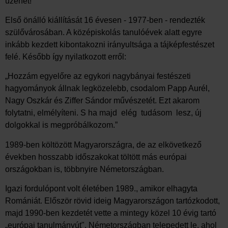
üzenet!”
Első önálló kiállítását 16 évesen - 1977-ben - rendezték
szülővárosában. A középiskolás tanulóévek alatt egyre
inkább kezdett kibontakozni irányultsága a tájképfestészet
felé. Később így nyilatkozott erről:
„Hozzám egyelőre az egykori nagybányai festészeti
hagyományok állnak legközelebb, csodalom Papp Aurél,
Nagy Oszkár és Ziffer Sándor művészetét. Ezt akarom
folytatni, elmélyíteni. S ha majd elég tudásom lesz, új
dolgokkal is megpróbálkozom.”
1989-ben költözött Magyarországra, de az elkövetkező
években hosszabb időszakokat töltött más európai
országokban is, többnyire Németországban.
Igazi fordulópont volt életében 1989., amikor elhagyta
Romániát. Először rövid ideig Magyarországon tartózkodott,
majd 1990-ben kezdetét vette a mintegy közel 10 évig tartó
„európai tanulmányút". Németországban telepedett le, ahol