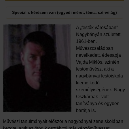
Speciális kérésem van (egyedi méret, téma, színvilág)
A „festők városában”
Nagybányán született,
1961-ben.
Művészcsaládban
nevelkedett, édesapja
Vajda Miklós, szintén
festőművész, aki a
nagybányai festőiskola
kiemelkedő
személyiségének Nagy
Oszkárnak volt
tanítványa és egyben
barátja is.
Művészi tanulmányait először a nagybányai zeneiskolában
kezdte, amit az ötödik osztálytól már képzőművészeti