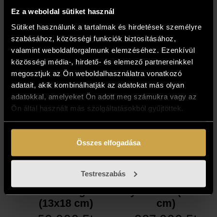
Ez a weboldal sütiket használ
Sütiket használunk a tartalmak és hirdetések személyre
szabásához, közösségi funkciók biztosításához,
valamint weboldalforgalmunk elemzéséhez. Ezenkívül
közösségi média-, hirdető- és elemező partnereinkkel
megosztjuk az Ön weboldalhasználatra vonatkozó
adatait, akik kombinálhatják az adatokat más olyan
adatokkal, amelyeket Ön adott meg számukra vagy az
Ön által használt más szolgáltatásokból gyűjtöttek.
Összes elfogadása
Testreszabás
Vajda Károly -
Vajda Károly -
Falusi hangulat
Győr anno (50x70
(13x18 cm)
cm)