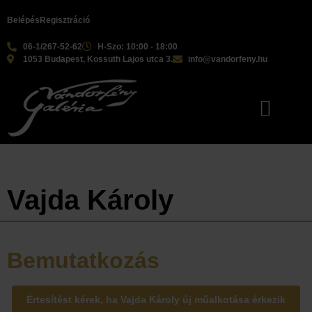
Belépés
Regisztráció
06-1/267-52-62
H-Szo: 10:00 - 18:00
1053 Budapest, Kossuth Lajos utca 3.
info@vandorfeny.hu
Vajda Károly
Bemutatkozás
Értesítést kérek, ha Vajda Károly új műalkotása érkezik