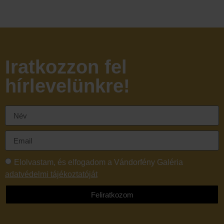
Iratkozzon fel
hírlevelünkre!
Elolvastam, és elfogadom a Vándorfény Galéria
adatvédelmi tájékoztatóját
Feliratkozom