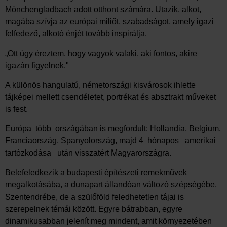
Mönchengladbach adott otthont számára. Utazik, alkot,
magába szívja az európai miliőt, szabadságot, amely igazi
felfedező, alkotó énjét tovább inspirálja.
„Ott úgy éreztem, hogy vagyok valaki, aki fontos, akire
igazán figyelnek."
A különös hangulatú, németországi kisvárosok ihlette
tájképei mellett csendéletet, portrékat és absztrakt műveket
is fest.
Európa több országában is megfordult: Hollandia, Belgium,
Franciaország, Spanyolország, majd 4 hónapos amerikai
tartózkodása után visszatért Magyarországra.
Belefeledkezik a budapesti építészeti remekművek
megalkotásába, a dunapart állandóan változó szépségébe,
Szentendrébe, de a szülőföld feledhetetlen tájai is
szerepelnek témái között. Egyre bátrabban, egyre
dinamikusabban jelenít meg mindent, amit környezetében