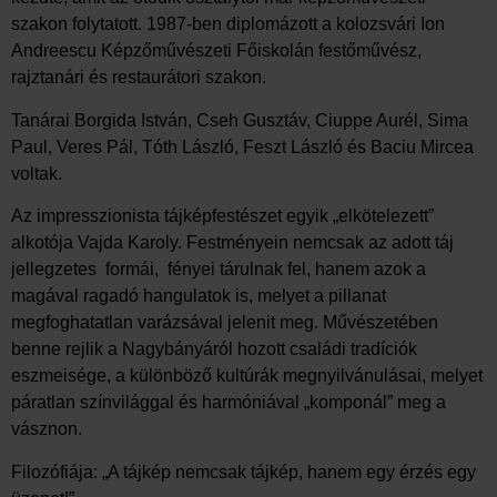
szakon folytatott. 1987-ben diplomázott a kolozsvári Ion
Andreescu Képzőművészeti Főiskolán festőművész,
rajztanári és restaurátori szakon.
Tanárai Borgida István, Cseh Gusztáv, Ciuppe Aurél, Sima
Paul, Veres Pál, Tóth László, Feszt László és Baciu Mircea
voltak.
Az impresszionista tájképfestészet egyik „elkötelezett”
alkotója Vajda Karoly. Festményein nemcsak az adott táj
jellegzetes formái, fényei tárulnak fel, hanem azok a
magával ragadó hangulatok is, melyet a pillanat
megfoghatatlan varázsával jelenit meg. Művészetében
benne rejlik a Nagybányáról hozott családi tradíciók
eszmeisége, a különböző kultúrák megnyilvánulásai, melyet
páratlan színvilággal és harmóniával „komponál” meg a
vásznon.
Filozófiája: „A tájkép nemcsak tájkép, hanem egy érzés egy