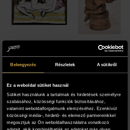
Zocskár Andrea
Zocskár Andrea
- Hetéra
- Lantos
(7,5x9,5 cm)
angyalka (6x4
Beleegyezés
Részletek
A sütikről
cm)
73 000
Ft
78 000
Ft
Ez a weboldal sütiket használ
Sütiket használunk a tartalmak és hirdetések személyre
szabásához, közösségi funkciók biztosításához,
valamint weboldalforgalmunk elemzéséhez. Ezenkívül
közösségi média-, hirdető- és elemező partnereinkkel
megosztjuk az Ön weboldalhasználatra vonatkozó
adatait, akik kombinálhatják az adatokat más olyan