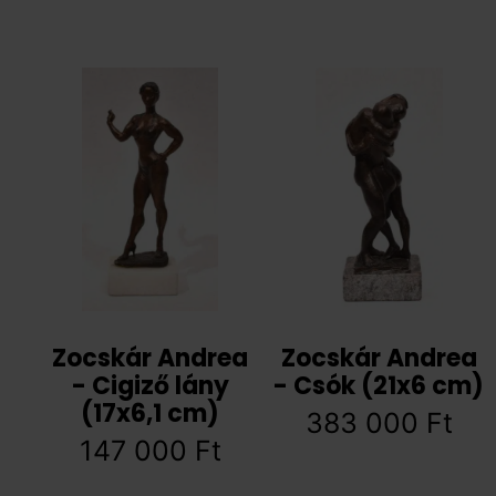
Zocskár Andrea
Zocskár Andrea
- Cigiző lány
- Csók (21x6 cm)
(17x6,1 cm)
383 000
Ft
147 000
Ft