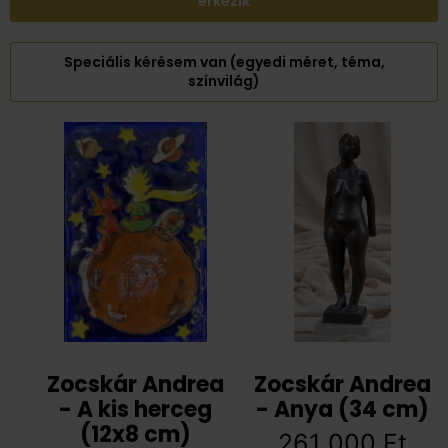
érkezik
Speciális kérésem van (egyedi méret, téma,
színvilág)
Zocskár Andrea
Zocskár Andrea
- A kis herceg
- Anya (34 cm)
(12x8 cm)
261 000
Ft