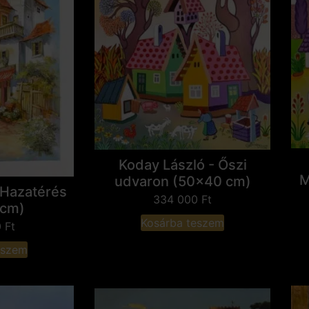
Koday László - Őszi
M
udvaron (50x40 cm)
 Hazatérés
334 000
Ft
 cm)
Kosárba teszem
0
Ft
eszem