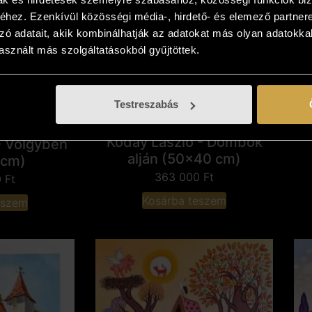
hez. Ezenkívül közösségi média-, hirdető- és elemező partner
zó adatait, akik kombinálhatják az adatokat más olyan adatokka
sznált más szolgáltatásokból gyűjtöttek.
„V
Testreszabás
Koday László - Dombok
- Völgyben
alján (50x40 cm)
 cm)
363 000
Ft
0
Ft
Kosárba teszem
eszem