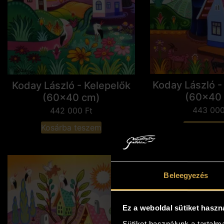
Koday László -
Koday László - Kelepelők
(60x40
(60x40 cm)
443 00
442 000
Ft
Kosárba t
Kosárba teszem
Beleegyezés
Ez a weboldal sütiket haszn
Sütiket használunk a tartal