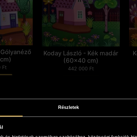
 Gólyanéző
Koday László - Kék madár
K
 cm)
(60x40 cm)
0
Ft
442 000
Ft
eszem
Kosárba teszem
Részletek
ál
mak és hirdetések személyre szabásához, közösségi funkciók biz