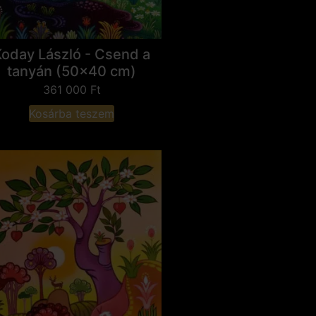
Koday László - Csend a
tanyán (50x40 cm)
361 000
Ft
Kosárba teszem