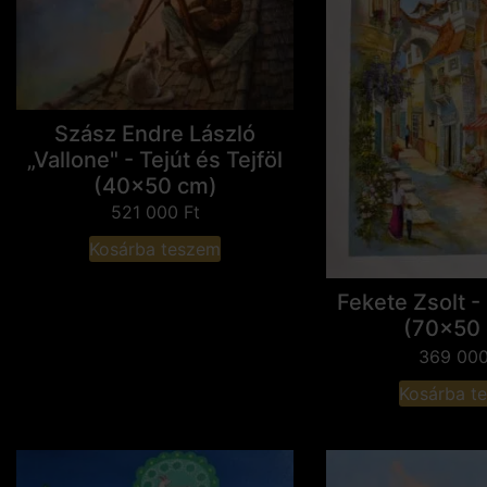
Szász Endre László
„Vallone" - Tejút és Tejföl
(40x50 cm)
521 000
Ft
Kosárba teszem
Fekete Zsolt -
(70x50
369 00
Kosárba t