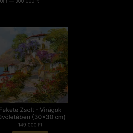
0Ft — 300 000Ft
Fekete Zsolt - Virágok
űvöletében (30x30 cm)
149 000
Ft