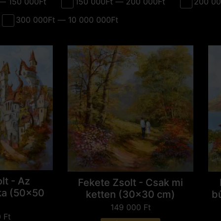
— 150 000Ft
150 000Ft — 200 000Ft
200 00
300 000Ft — 10 000 000Ft
lt - Az
Fekete Zsolt - Csak mi
ka (50x50
ketten (30x30 cm)
b
149 000
Ft
0
Ft