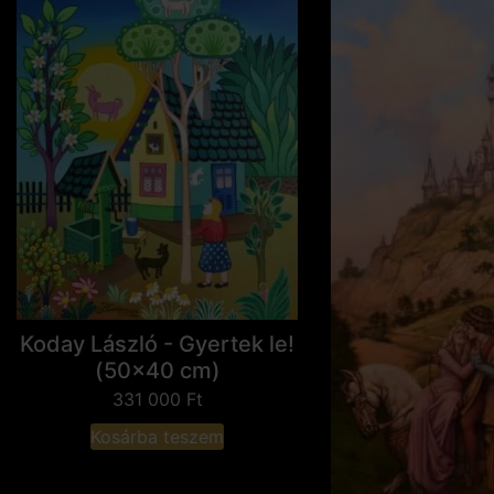
Koday László - Gyertek le!
(50x40 cm)
331 000
Ft
Kosárba teszem