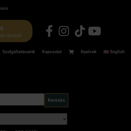
tráció
49
jon minket!
Szolgáltatásaink
Kapcsolat
Nyelvek
English
Keresés