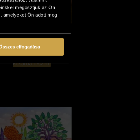
einkkel megosztjuk az Ön
l, amelyeket Ön adott meg
Szász Endre László
allone" - Álmok társulata
(50x60 cm)
Összes elfogadása
627 000
Ft
Kosárba teszem