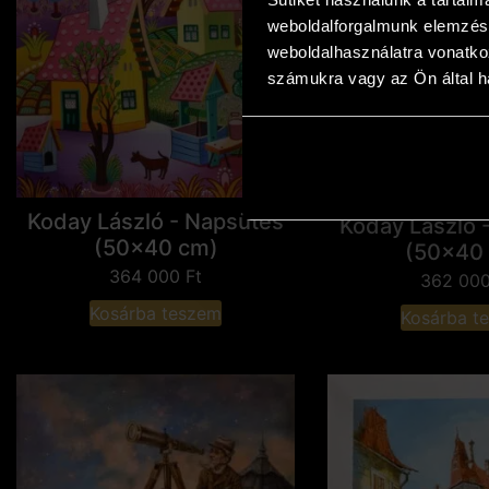
weboldalforgalmunk elemzésé
weboldalhasználatra vonatko
számukra vagy az Ön által ha
Koday László - Napsütés
Koday László 
(50x40 cm)
(50x40
364 000
Ft
362 00
Kosárba teszem
Kosárba t