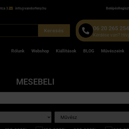
tca 3.
info@vandorfeny.hu
Belépés
Regisz
06 20 265 25
Keresés
Kérdése van? Hív
Rólunk
Webshop
Kiállítások
BLOG
Művészeink
MESEBELI