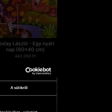
oday László - Egy nyári
nap (60x40 cm)
443 000
Ft
Kosárba teszem
A sütikről
tosításához, valamint